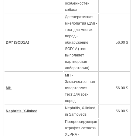
особенностей
собаки
Дегенеративная
миелопатия (ДМ) -
тест для многих
пород -
DM* (SOD1A)
обнаружение
56.00 $
SOD1A (тест
выполняет
партнерская
лаборатория)
MH -
Злокачественная
MH
гипертермия -
56.00 $
тест для всех
пород
Nephritis, X-linked,
Nephritis, X-linked
56.00 $
in Samoyeds
Прогрессирующая
атрофия сетчатки
XLPRA -