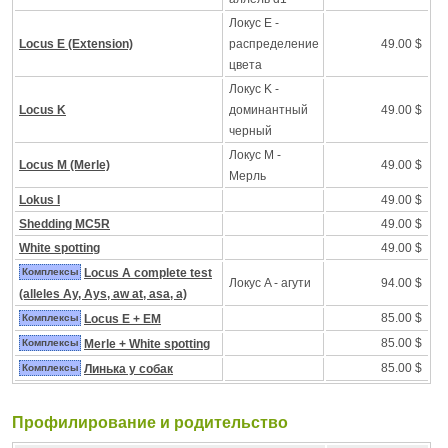
Локус Е -
Locus E (Extension)
распределение
49.00 $
цвета
Локус K -
Locus K
доминантный
49.00 $
черный
Локус M -
Locus M (Merle)
49.00 $
Mерль
Lokus I
49.00 $
Shedding MC5R
49.00 $
White spotting
49.00 $
Комплексы
Locus A complete test
Локус A - агути
94.00 $
(alleles Ay, Ays, aw at, asa, a)
85.00 $
Комплексы
Locus E + EM
85.00 $
Комплексы
Merle + White spotting
85.00 $
Комплексы
Линька у собак
Профилирование и pодительство