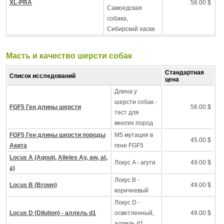
XL-PRA
56.00 $
Самоедская
собака,
Сибирский хаски
Масть и качество шерсти собак
Стандартная
Список исследований
цена
Длина у
шерсти собак -
FGF5 Ген длины шерсти
56.00 $
тест для
многих пород
FGF5 Ген длины шерсти породы
M5 мутация в
45.00 $
Акита
гене FGF5
Locus A (Agouti, Alleles Ay, aw, at,
Локус A - агути
49.00 $
a)
Локус B -
Locus B (Brown)
49.00 $
коричневый
Локус D -
Locus D (Dilution) - аллель d1
осветленный,
49.00 $
аллель d1