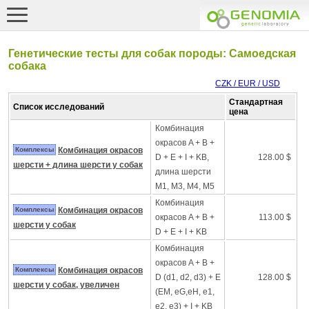
Генетические тесты для собак породы: Самоедская
собака
CZK / EUR / USD
Стандартная
Список исследований
цена
Комбинация
окрасов A + B +
Комплексы
Комбинация окрасов
D + E + I + KB,
128.00 $
шерсти + длина шерсти у собак
длина шерсти
M1, M3, M4, M5
Комбинация
Комплексы
Комбинация окрасов
окрасов A + B +
113.00 $
шерсти у собак
D + E + I + KB
Комбинация
окрасов A + B +
Комплексы
Комбинация окрасов
D (d1, d2, d3) + E
128.00 $
шерсти у собак, увеличен
(EM, eG,eH, e1,
e2, e3) + I + KB