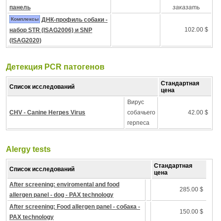
панель
заказать
Комплексы
ДНК-профиль собаки -
102.00 $
набор STR (ISAG2006) и SNP
(ISAG2020)
Детекция PCR патогенов
Стандартная
Список исследований
цена
Вирус
CHV - Canine Herpes Virus
собачьего
42.00 $
герпеса
Alergy tests
Стандартная
Список исследований
цена
After screening: enviromental and food
285.00 $
allergen panel - dog - PAX technology
After screening: Food allergen panel - собака -
150.00 $
PAX technology