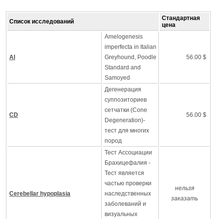
Стандартная
Список исследований
цена
Amelogenesis
imperfecta in Italian
AI
Greyhound, Poodle
56.00 $
Standard and
Samoyed
Дегенерация
суппозиториев
сетчатки (Cone
CD
56.00 $
Degeneration)-
тест для многих
пород
Тест Ассоциации
Брахицефалия -
Тест является
частью проверки
нельзя
Cerebellar hypoplasia
наследственных
заказать
заболеваний и
визуальных