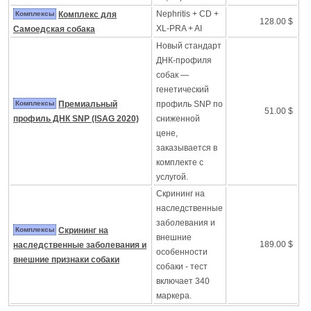
Nephritis + CD +
Комплексы
Комплекс для
128.00 $
XL-PRA + AI
Самоедская собака
Новый стандарт
ДНК-профиля
собак —
генетический
Комплексы
Премиальный
профиль SNP по
51.00 $
профиль ДНК SNP (ISAG 2020)
сниженной
цене,
заказывается в
комплекте с
услугой.
Скрининг на
наследственные
заболевания и
Комплексы
Скрининг на
внешние
189.00 $
наследственные заболевания и
особенности
внешние признаки собаки
собаки - тест
включает 340
маркера.