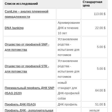
Стандартная
Список исследований
цена
CaniLine – анализ племенной
113.00 $
принадлежности
Архивирование
DNA banking
ДНК в течение
22.00 $
10 лет
Установление
Отцовство от профилей SNP -
родства -
5.00 $
для потомства
испытание для
потомков
Установление
Отцовство от профилей STR -
родства -
5.00 $
для потомства
испытание для
потомков
новый
Премиальный профиль ДНК SNP
стандарт для
64.00 $
(ISAG 2020)
ДНК-профилей
собак
Профиль ДНК (ISAG)
ДНК профиль
51.00 $
Профиль ДНК - дополнительная
нельзя