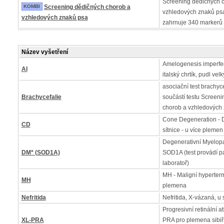
Screening dědičných 
KOMBI
Screening dědičných chorob a
vzhledových znaků psa
vzhledových znaků psa
zahrnuje 340 markerů
Název vyšetření
Amelogenesis imperfe
AI
italský chrtík, pudl ve
asociační test brachycef
Brachycefalie
součástí testu Screen
chorob a vzhledových
Cone Degeneration - 
CD
sítnice - u více plemen
Degenerativní Myelopa
DM* (SOD1A)
SOD1A (test provádí p
laboratoř)
MH - Maligní hyperter
MH
plemena
Nefritida
Nefritida, X-vázaná, u
Progresivní retinální a
XL-PRA
PRA pro plemena sibiř