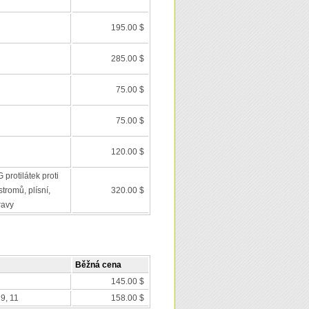
195.00 $
285.00 $
75.00 $
75.00 $
120.00 $
 protilátek proti
tromů, plísní,
320.00 $
ravy
Běžná cena
145.00 $
9, 11
158.00 $