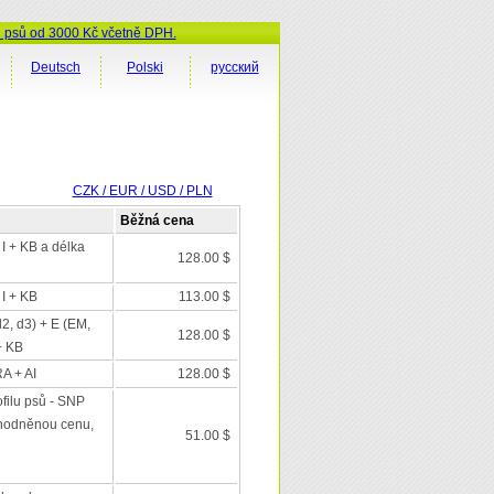
ů psů od 3000 Kč včetně DPH.
Deutsch
Polski
русский
CZK / EUR / USD / PLN
Běžná cena
 I + KB a délka
128.00 $
 I + KB
113.00 $
d2, d3) + E (EM,
128.00 $
+ KB
A + AI
128.00 $
filu psů - SNP
výhodněnou cenu,
51.00 $