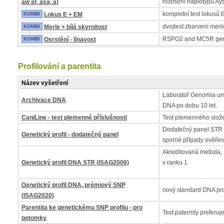
rozlišení haplotypů Ay
aw at, asa, a)
kompletní test lokusů 
KOMBI
Lokus E + EM
dvojtest zbarvení merle 
KOMBI
Merle + bílá skvrnitost
RSPO2 and MC5R ge
KOMBI
Osrstění - línavost
Profilování a parentita
Název vyšetření
Laboratoř Genomia um
Archivace DNA
DNA po dobu 10 let.
CaniLine - test plemenné příslušnosti
Test plemenného slož
Dodatečný panel STR 
Genetický profil - dodatečný panel
sporné případy ověřen
Akreditovaná metoda, I
Genetický profil DNA STR (ISAG2006)
v ranku 1
Genetický profil DNA, prémiový SNP
nový standard DNA pro
(ISAG2020)
Parentita ke genetickému SNP profilu - pro
Test paternity preferuj
potomky