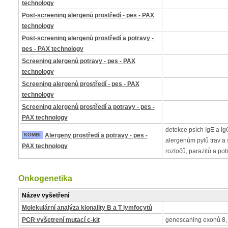
technology
Post-screening alergenů prostředí - pes - PAX
technology
Post-screening alergenů prostředí a potravy -
pes - PAX technology
Screening alergenů potravy - pes - PAX
technology
Screening alergenů prostředí - pes - PAX
technology
Screening alergenů prostředí a potravy - pes -
PAX technology
detekce psích IgE a IgG
KOMBI
Alergeny prostředí a potravy - pes -
alergenům pylů trav a s
PAX technology
roztočů, parazitů a pot
Onkogenetika
Název vyšetření
Molekulární analýza klonality B a T lymfocytů
PCR vyšetrení mutací c-kit
genescaning exonů 8, 