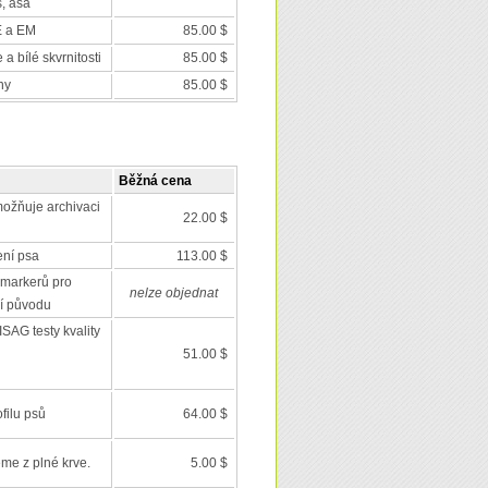
s, asa
E a EM
85.00 $
a bílé skvrnitosti
85.00 $
ny
85.00 $
Běžná cena
ožňuje archivaci
22.00 $
ení psa
113.00 $
markerů pro
nelze objednat
í původu
SAG testy kvality
51.00 $
filu psů
64.00 $
eme z plné krve.
5.00 $