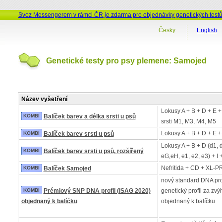
Svoz Messengerem v rámci ČR je zdarma pro objednávky genetických test
Česky
English
Genetické testy pro psy plemene: Samojed
Název vyšetření
Lokusy A + B + D + E +
KOMBI
Balíček barev a délka srsti u psů
srsti M1, M3, M4, M5
Lokusy A + B + D + E +
KOMBI
Balíček barev srsti u psů
Lokusy A + B + D (d1, 
KOMBI
Balíček barev srsti u psů, rozšířený
eG,eH, e1, e2, e3) + I 
Nefritida + CD + XL-PR
KOMBI
Balíček Samojed
nový standard DNA pro
KOMBI
Prémiový SNP DNA profil (ISAG 2020)
genetický profil za z
objednaný k balíčku
objednaný k balíčku