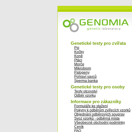
Genetické testy pro zvířata
Psi
Kočky
Koně
Ptáci
Morče
Mikrobiom
Patogeny
Pohlaví savců
Sperma banka
Genetické testy pro osoby
Testy otcovství
Odběr vzorku
Informace pro zákazníky
Formuláře ke stažení
Pokyny k odběrům zvířecích vzorků
Objednání odběrových souprav
Svoz vzorků - odběrná místa
Všeobecné obchodní podmínky
Ceník
FAQ