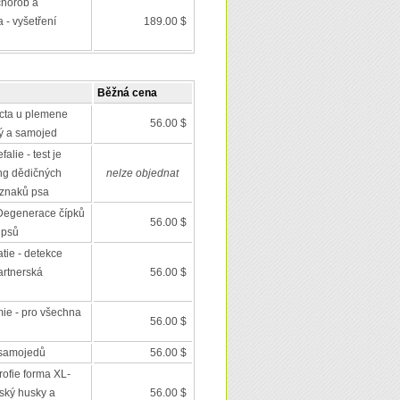
chorob a
 - vyšetření
189.00 $
Běžná cena
cta u plemene
56.00 $
lký a samojed
alie - test je
ing dědičných
nelze objednat
 znaků psa
Degenerace čípků
56.00 $
 psů
tie - detekce
artnerská
56.00 $
mie - pro všechna
56.00 $
 samojedů
56.00 $
trofie forma XL-
ský husky a
56.00 $