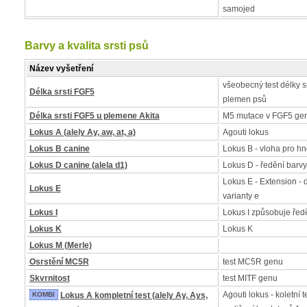
samojed
Barvy a kvalita srsti psů
Název vyšetření
všeobecný test délky s
Délka srsti FGF5
plemen psů
Délka srsti FGF5 u plemene Akita
M5 mutace v FGF5 ge
Lokus A (alely Ay, aw, at, a)
Agouti lokus
Lokus B canine
Lokus B - vloha pro h
Lokus D canine (alela d1)
Lokus D - ředění barvy
Lokus E - Extension - 
Lokus E
varianty e
Lokus I
Lokus I způsobuje řed
Lokus K
Lokus K
Lokus M (Merle)
Osrstění MC5R
test MC5R genu
Skvrnitost
test MITF genu
Agouti lokus - koletní t
KOMBI
Lokus A kompletní test (alely Ay, Ays,