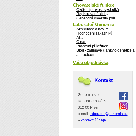
Chovatelské funkce
Ověření pravosti výsledků
Registrované kluby
Genetická diverzita psů
Laboratoř Genomia
Akreditace a kvalita
Hodnocení zákazníků
Akce
O nás
Pracovní příležitosti
Blog - zajímavé články o genetice a
alergologii
Vaše objednávka
Kontakt
Genomia s.r.o.
Republikánská 6
312 00 Plzeň
e-mail:
laborator@genomia.cz
»
kontaktní údaje