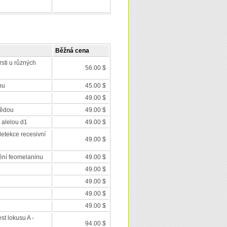
Běžná cena
rsti u různých
56.00 $
nu
45.00 $
49.00 $
nědou
49.00 $
 alelou d1
49.00 $
detekce recesivní
49.00 $
ění feomelaninu
49.00 $
49.00 $
49.00 $
49.00 $
49.00 $
est lokusu A -
94.00 $