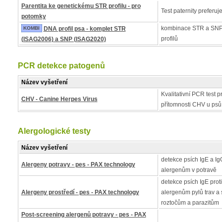
Parentita ke genetickému STR profilu - pro
Test paternity preferuj
potomky
kombinace STR a SNP
KOMBI
DNA profil psa - komplet STR
profilů
(ISAG2006) a SNP (ISAG2020)
PCR detekce patogenů
Název vyšetření
Kvalitativní PCR test pr
CHV - Canine Herpes Virus
přítomnosti CHV u psů
Alergologické testy
Název vyšetření
detekce psích IgE a IgG
Alergeny potravy - pes - PAX technology
alergenům v potravě
detekce psích IgE proti
Alergeny prostředí - pes - PAX technology
alergenům pylů trav a 
roztočům a parazitům
Post-screening alergenů potravy - pes - PAX