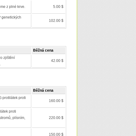
eme z plné krve.
5.00 $
 genetických
102.00 $
Běžná cena
o zjištění
42.00 $
.
Běžná cena
 protilátek proti
160.00 $
látek proti
stromů, plísním,
220.00 $
150.00 $