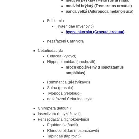
medvěd pyskatý (Melursus ursinus)
medvěd brýlatý (Tremarctos ornatus)
panda velká (Ailuropoda melanoleuca)
Feliformia
Hyaenidae (hyenovití)
hyena skvrnitá (Crocuta crocuta)
nezařazení Carnivora
Cetartiodactyla
Cetacea (kytovci)
Hippopotamidae (hrochovití)
hroch obojživelný (Hippotatamus
amphibius)
Ruminantia (přežvýkavci)
Suina (prasata)
Tylopoda (velbloudi)
nezařazení Cetartiodactyla
Chiroptera (letouni)
Insectivora (hmyzožravci)
Perissodactyla (lichokopytníci)
Equidae (koňovití)
Rhinocerotidae (nosorožcovití)
Tapiridae (tapírovití)