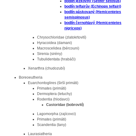
bodlín ježkovitý (Setifer setosus)
bodlín telfairův (Echinops telfairi)
bodlín páskovaný (Hemicentetes
semispinosus)
bodlín černohlavý (Hemicentetes
nigriceps)
Chrysochloridae (zlatokrtovití)
Hyracoidea (damani)
Macroscelidea (bércouni)
Sirenia (sirény)
Tubulidentata (hrabáči)
Xenarthra (chudozubí)
Boreoeutheria
Euarchontoglires (širší primáti)
Primates (primáti)
Dermoptera (letuchy)
Rodentia (hlodavci)
Castoridae (bobrovití)
Lagomorpha (zajícovci)
Primates (primáti)
Scandentia (tany)
Laurasiatheria