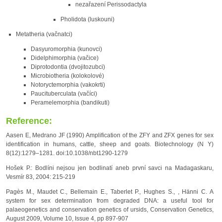
nezařazení Perissodactyla
Pholidota (luskouni)
Metatheria (vačnatci)
Dasyuromorphia (kunovci)
Didelphimorphia (vačice)
Diprotodontia (dvojitozubci)
Microbiotheria (kolokolové)
Notoryctemorphia (vakokrti)
Paucituberculata (vačíci)
Peramelemorphia (bandikuti)
Reference:
Aasen E, Medrano JF (1990) Amplification of the ZFY and ZFX genes for sex
identification in humans, cattle, sheep and goats. Biotechnology (N Y)
8(12):1279–1281. doi:10.1038/nbt1290-1279
Hošek P.: Bodlíni nejsou jen bodlinatí aneb první savci na Madagaskaru,
Vesmír 83, 2004: 215-219
Pagès M., Maudet C., Bellemain E., Taberlet P., Hughes S., , Hänni C. A
system for sex determination from degraded DNA: a useful tool for
palaeogenetics and conservation genetics of ursids, Conservation Genetics,
August 2009, Volume 10, Issue 4, pp 897-907