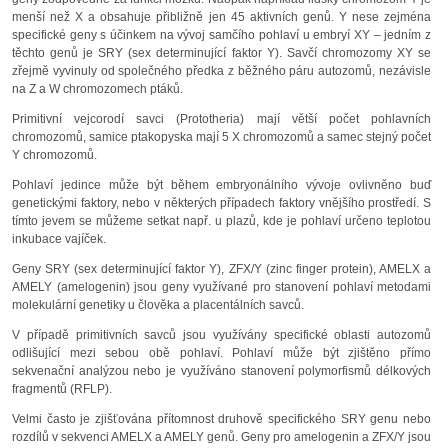
menší než X a obsahuje přibližně jen 45 aktivních genů. Y nese zejména
specifické geny s účinkem na vývoj samčího pohlaví u embryí XY – jedním z
těchto genů je SRY (sex determinující faktor Y). Savčí chromozomy XY se
zřejmě vyvinuly od společného předka z běžného páru autozomů, nezávisle
na Z a W chromozomech ptáků.
Primitivní vejcorodí savci (Prototheria) mají větší počet pohlavních
chromozomů, samice ptakopyska mají 5 X chromozomů a samec stejný počet
Y chromozomů.
Pohlaví jedince může být během embryonálního vývoje ovlivněno buď
genetickými faktory, nebo v některých případech faktory vnějšího prostředí. S
tímto jevem se můžeme setkat např. u plazů, kde je pohlaví určeno teplotou
inkubace vajíček.
Geny SRY (sex determinující faktor Y), ZFX/Y (zinc finger protein), AMELX a
AMELY (amelogenin) jsou geny využívané pro stanovení pohlaví metodami
molekulární genetiky u člověka a placentálních savců.
V případě primitivních savců jsou využívány specifické oblasti autozomů
odlišující mezi sebou obě pohlaví. Pohlaví může být zjištěno přímo
sekvenační analýzou nebo je využíváno stanovení polymorfismů délkových
fragmentů (RFLP).
Velmi často je zjišťována přítomnost druhově specifického SRY genu nebo
rozdílů v sekvenci AMELX a AMELY genů. Geny pro amelogenin a ZFX/Y jsou