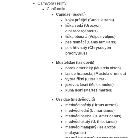
Carnivora (šelmy)
Caniformia
Canidae (psovití)
kojot prérijní (Canis latrans)
liška šedá (Urocyon
cinereoargenteus)
liška obecná (Vulpes vulpes)
pes domácí (Canis familiaris)
pes hřivnatý (Chrysocyon
brachyurus)
Mustelidae (lasicovití)
norek americký (Mustela vison)
lasice hranostaj (Mustela erminea)
vydra říční (Lutra lutra)
jezevec lesní (Meles meles)
kuna lesní (Martes martes)
Ursidae (medvědovití)
medvěd hnědý (Ursus arctos)
medvěd lední (U. maritimus)
medvěd baribal (U. americanus)
medvěd ušatý (U. thibetanus)
medvěd malajský (Helarctos
malayanus)