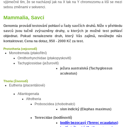
výjimečné tím, že se nacházejí jak na X tak na Y chromozomu a liší se mezi
sebou změnami v sekvenci.
Mammalia, Savci
Genomia provádí testování pohlaví u řady savčích druhů. Níže v přehledu
savců jsou tučně zvýrazněny druhy, u kterých je možné test pohlaví
objednat. Pokud nenaleznete druh, který Vás zajímá, neváhejte nás
kontaktovat. Cena na dotaz, 950 - 2000 Kč za test.
Prototheria (vejcorodí)
Monotremata (ptakořitní)
Ornithorhynchidae (ptakopyskovití)
Tachyglossidae (ježurovití)
ježura australská (Tachyglossus
aculeatus)
Theria (živorodí)
Eutheria (placentálové)
Atlantogenata
Afrotheria
Proboscidea (chobotnatci)
slon indický (Elephas maximus)
Tenrecidae (bodlínovití)
bodlín bezocasý (Tenrec ecaudatus)