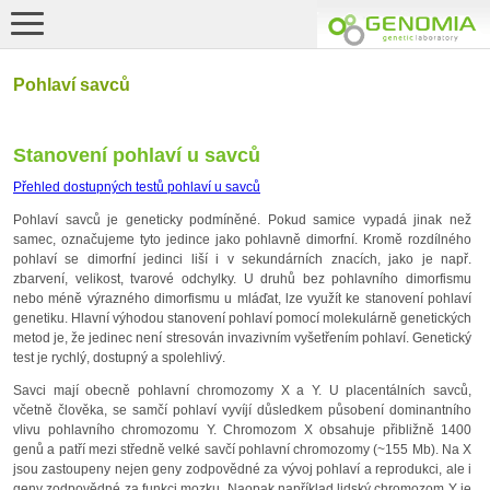
Pohlaví savců
Stanovení pohlaví u savců
Přehled dostupných testů pohlaví u savců
Pohlaví savců je geneticky podmíněné. Pokud samice vypadá jinak než
samec, označujeme tyto jedince jako pohlavně dimorfní. Kromě rozdílného
pohlaví se dimorfní jedinci liší i v sekundárních znacích, jako je např.
zbarvení, velikost, tvarové odchylky. U druhů bez pohlavního dimorfismu
nebo méně výrazného dimorfismu u mláďat, lze využít ke stanovení pohlaví
genetiku. Hlavní výhodou stanovení pohlaví pomocí molekulárně genetických
metod je, že jedinec není stresován invazivním vyšetřením pohlaví. Genetický
test je rychlý, dostupný a spolehlivý.
Savci mají obecně pohlavní chromozomy X a Y. U placentálních savců,
včetně člověka, se samčí pohlaví vyvíjí důsledkem působení dominantního
vlivu pohlavního chromozomu Y. Chromozom X obsahuje přibližně 1400
genů a patří mezi středně velké savčí pohlavní chromozomy (~155 Mb). Na X
jsou zastoupeny nejen geny zodpovědné za vývoj pohlaví a reprodukci, ale i
geny zodpovědné za funkci mozku. Naopak například lidský chromozom Y je