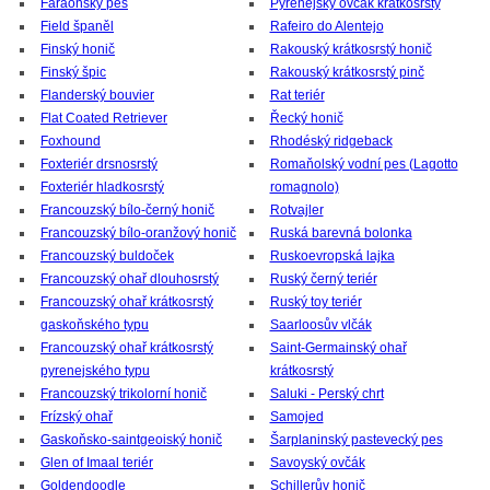
Faraónský pes
Pyrenejský ovčák krátkosrstý
Field španěl
Rafeiro do Alentejo
Finský honič
Rakouský krátkosrstý honič
Finský špic
Rakouský krátkosrstý pinč
Flanderský bouvier
Rat teriér
Flat Coated Retriever
Řecký honič
Foxhound
Rhodéský ridgeback
Foxteriér drsnosrstý
Romaňolský vodní pes (Lagotto
Foxteriér hladkosrstý
romagnolo)
Francouzský bílo-černý honič
Rotvajler
Francouzský bílo-oranžový honič
Ruská barevná bolonka
Francouzský buldoček
Ruskoevropská lajka
Francouzský ohař dlouhosrstý
Ruský černý teriér
Francouzský ohař krátkosrstý
Ruský toy teriér
gaskoňského typu
Saarloosův vlčák
Francouzský ohař krátkosrstý
Saint-Germainský ohař
pyrenejského typu
krátkosrstý
Francouzský trikolorní honič
Saluki - Perský chrt
Frízský ohař
Samojed
Gaskoňsko-saintgeoiský honič
Šarplaninský pastevecký pes
Glen of Imaal teriér
Savoyský ovčák
Goldendoodle
Schillerův honič