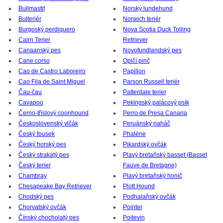
Bullmastif
Norský lundehund
Bulteriér
Norwich teriér
Burgoský perdiquero
Nova Scotia Duck Tolling
Cairn Terier
Retriever
Canaanský pes
Novofundlandský pes
Cane corso
Opičí pinč
Cao de Castro Laboreiro
Papillon
Cao Fila de Saint Miguel
Parson Russell teriér
Čau-čau
Patterdale terier
Cavapoo
Pekingský palácový psík
Černo-tříslový coonhound
Perro de Presa Canaria
Československý vlčák
Peruánský naháč
Český fousek
Phaléne
Český horský pes
Pikardský ovčák
Český strakatý pes
Plavý bretaňský basset (Basset
Český terier
Fauve de Bretagne)
Chambray
Plavý bretaňský honič
Chesapeake Bay Retriever
Plott Hound
Chodský pes
Podhalaňský ovčák
Chorvatský ovčák
Pointer
Čínský chocholatý pes
Poitevin