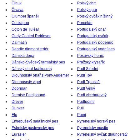
Činuk
Polský chrt
Čivava
Polský ogar
Clumber španěl
Polský ovčák nížinný
Cockapoo
Porcelán
Coton de Tuléar
Portugalský ohař
Curly Coated Retriever
Portugalský ovčák
Dalmatin
Portugalský podengo
Dandie dinmont teriér
Portugalský vodní pes
Dánská doga
Posávský honič
Dánsko-Švédský farmářský pes
Pražský krysařík
Dánský ohař krátkosrstý
Pudl Střední
Dlouhosrstý ohař z Pont-Audemer
Pudl Toy
Dlouhosrstý vipet
Pudl Trpasličí
Dobrman
Pudl Velký
Drentse Patrijshond
Pudl vícebarevný
Drever
Pudlpointr
Dunker
Puli
Elo
Pumi
Entlebušský salašnický pes
Pyrenejský horský pes
Estrelský pastevecký pes
Pyrenejský mastin
Eurasier
Pyrenejský ovčák dlouhosrstý