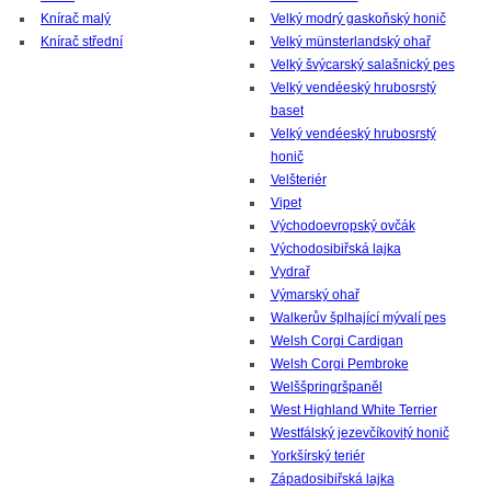
Knírač malý
Velký modrý gaskoňský honič
Knírač střední
Velký münsterlandský ohař
Velký švýcarský salašnický pes
Velký vendéeský hrubosrstý
baset
Velký vendéeský hrubosrstý
honič
Velšteriér
Vipet
Východoevropský ovčák
Východosibiřská lajka
Vydrař
Výmarský ohař
Walkerův šplhající mývalí pes
Welsh Corgi Cardigan
Welsh Corgi Pembroke
Welššpringršpaněl
West Highland White Terrier
Westfálský jezevčíkovitý honič
Yorkšírský teriér
Západosibiřská lajka