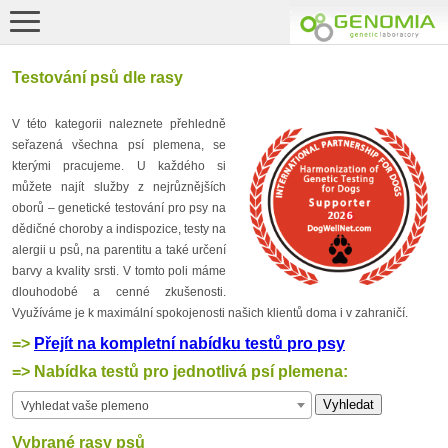
Testování psů dle rasy
V této kategorii naleznete přehledně
seřazená všechna psí plemena, se
kterými pracujeme. U každého si
můžete najít služby z nejrůznějších
oborů – genetické testování pro psy na
dědičné choroby a indispozice, testy na
alergii u psů, na parentitu a také určení
barvy a kvality srsti. V tomto poli máme
dlouhodobé a cenné zkušenosti.
Využíváme je k maximální spokojenosti našich klientů doma i v zahraničí.
=>
Přejít na kompletní nabídku testů pro psy
=> Nabídka testů pro jednotlivá psí plemena:
Vyhledat vaše plemeno
Vybrané rasy psů