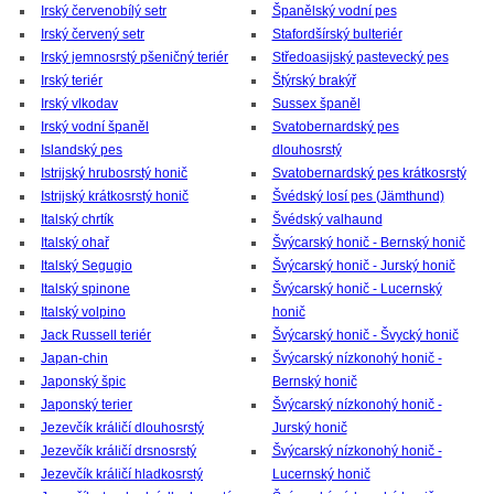
Irský červenobílý setr
Španělský vodní pes
Irský červený setr
Stafordšírský bulteriér
Irský jemnosrstý pšeničný teriér
Středoasijský pastevecký pes
Irský teriér
Štýrský brakýř
Irský vlkodav
Sussex španěl
Irský vodní španěl
Svatobernardský pes
Islandský pes
dlouhosrstý
Istrijský hrubosrstý honič
Svatobernardský pes krátkosrstý
Istrijský krátkosrstý honič
Švédský losí pes (Jämthund)
Italský chrtík
Švédský valhaund
Italský ohař
Švýcarský honič - Bernský honič
Italský Segugio
Švýcarský honič - Jurský honič
Italský spinone
Švýcarský honič - Lucernský
Italský volpino
honič
Jack Russell teriér
Švýcarský honič - Švycký honič
Japan-chin
Švýcarský nízkonohý honič -
Japonský špic
Bernský honič
Japonský terier
Švýcarský nízkonohý honič -
Jezevčík králičí dlouhosrstý
Jurský honič
Jezevčík králičí drsnosrstý
Švýcarský nízkonohý honič -
Jezevčík králičí hladkosrstý
Lucernský honič