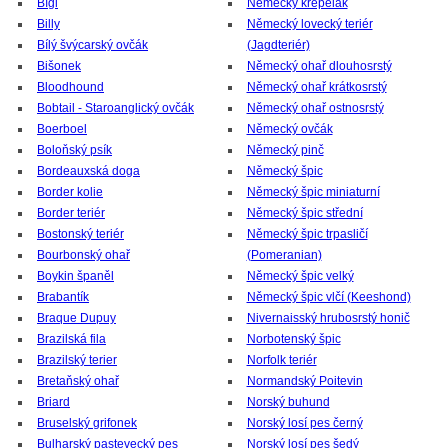
Bígl
Německý křepelák
Billy
Německý lovecký teriér
Bílý švýcarský ovčák
(Jagdteriér)
Bišonek
Německý ohař dlouhosrstý
Bloodhound
Německý ohař krátkosrstý
Bobtail - Staroanglický ovčák
Německý ohař ostnosrstý
Boerboel
Německý ovčák
Boloňský psík
Německý pinč
Bordeauxská doga
Německý špic
Border kolie
Německý špic miniaturní
Border teriér
Německý špic střední
Bostonský teriér
Německý špic trpasličí
Bourbonský ohař
(Pomeranian)
Boykin španěl
Německý špic velký
Brabantík
Německý špic vlčí (Keeshond)
Braque Dupuy
Nivernaisský hrubosrstý honič
Brazilská fila
Norbotenský špic
Brazilský terier
Norfolk teriér
Bretaňský ohař
Normandský Poitevin
Briard
Norský buhund
Bruselský grifonek
Norský losí pes černý
Bulharský pastevecký pes
Norský losí pes šedý