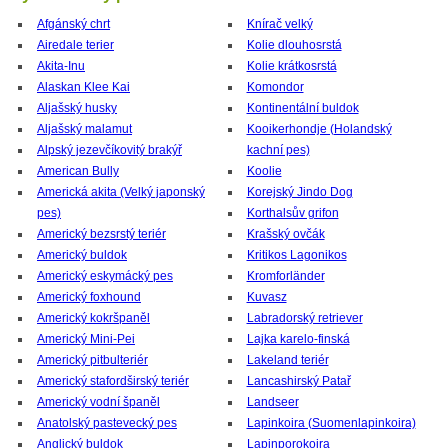
Afgánský chrt
Knírač velký
Airedale terier
Kolie dlouhosrstá
Akita-Inu
Kolie krátkosrstá
Alaskan Klee Kai
Komondor
Aljašský husky
Kontinentální buldok
Aljašský malamut
Kooikerhondje (Holandský
Alpský jezevčíkovitý brakýř
kachní pes)
American Bully
Koolie
Americká akita (Velký japonský
Korejský Jindo Dog
pes)
Korthalsův grifon
Americký bezsrstý teriér
Krašský ovčák
Americký buldok
Kritikos Lagonikos
Americký eskymácký pes
Kromforländer
Americký foxhound
Kuvasz
Americký kokršpaněl
Labradorský retriever
Americký Mini-Pei
Lajka karelo-finská
Americký pitbulteriér
Lakeland teriér
Americký stafordširský teriér
Lancashirský Patař
Americký vodní španěl
Landseer
Anatolský pastevecký pes
Lapinkoira (Suomenlapinkoira)
Anglický buldok
Lapinporokoira