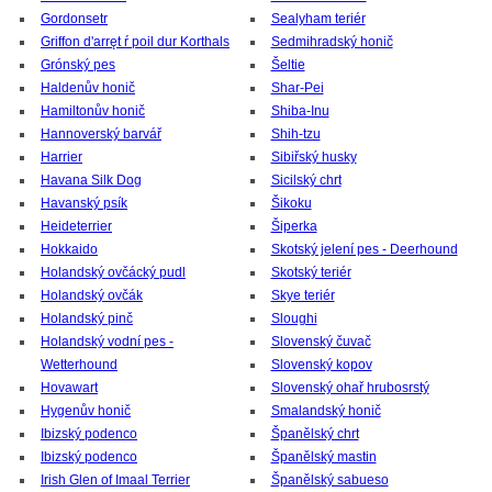
Gordonsetr
Sealyham teriér
Griffon d'arręt ŕ poil dur Korthals
Sedmihradský honič
Grónský pes
Šeltie
Haldenův honič
Shar-Pei
Hamiltonův honič
Shiba-Inu
Hannoverský barvář
Shih-tzu
Harrier
Sibiřský husky
Havana Silk Dog
Sicilský chrt
Havanský psík
Šikoku
Heideterrier
Šiperka
Hokkaido
Skotský jelení pes - Deerhound
Holandský ovčácký pudl
Skotský teriér
Holandský ovčák
Skye teriér
Holandský pinč
Sloughi
Holandský vodní pes -
Slovenský čuvač
Wetterhound
Slovenský kopov
Hovawart
Slovenský ohař hrubosrstý
Hygenův honič
Smalandský honič
Ibizský podenco
Španělský chrt
Ibizský podenco
Španělský mastin
Irish Glen of Imaal Terrier
Španělský sabueso