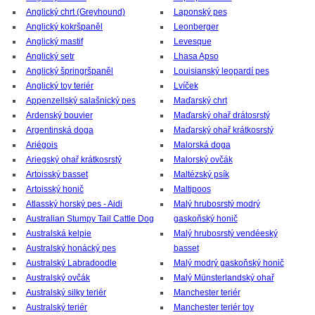
Anglický chrt (Greyhound)
Laponský pes
Anglický kokršpaněl
Leonberger
Anglický mastif
Levesque
Anglický setr
Lhasa Apso
Anglický špringršpaněl
Louisianský leopardí pes
Anglický toy teriér
Lvíček
Appenzellský salašnický pes
Maďarský chrt
Ardenský bouvier
Maďarský ohař drátosrstý
Argentinská doga
Maďarský ohař krátkosrstý
Ariégois
Malorská doga
Ariegský ohař krátkosrstý
Malorský ovčák
Artoisský basset
Maltézský psík
Artoisský honič
Maltipoos
Atlasský horský pes - Aidi
Malý hrubosrstý modrý
Australian Stumpy Tail Cattle Dog
gaskoňský honič
Australská kelpie
Malý hrubosrstý vendéeský
Australský honácký pes
basset
Australský Labradoodle
Malý modrý gaskoňský honič
Australský ovčák
Malý Münsterlandský ohař
Australský silky teriér
Manchester teriér
Australský teriér
Manchester teriér toy