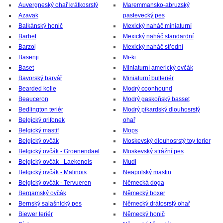
Auvergneský ohař krátkosrstý
Maremmansko-abruzský
Azavak
pastevecký pes
Balkánský honič
Mexický naháč miniaturní
Barbet
Mexický naháč standardní
Barzoj
Mexický naháč střední
Basenji
Mi-ki
Baset
Miniaturní americký ovčák
Bavorský barvář
Miniaturní bulteriér
Bearded kolie
Modrý coonhound
Beauceron
Modrý gaskoňský basset
Bedlington teriér
Modrý pikardský dlouhosrstý
Belgický grifonek
ohař
Belgický mastif
Mops
Belgický ovčák
Moskevský dlouhosrstý toy terier
Belgický ovčák - Groenendael
Moskevský strážní pes
Belgický ovčák - Laekenois
Mudi
Belgický ovčák - Malinois
Neapolský mastin
Belgický ovčák - Tervueren
Německá doga
Bergamský ovčák
Německý boxer
Bernský salašnický pes
Německý drátosrstý ohař
Biewer teriér
Německý honič