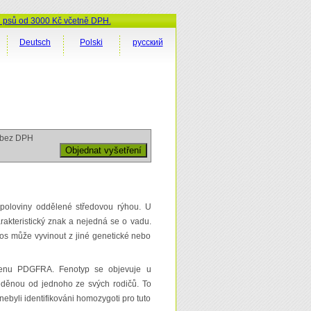
ů psů od 3000 Kč včetně DPH.
Deutsch
Polski
русский
bez DPH
 poloviny oddělené středovou rýhou. U
akteristický znak a nejedná se o vadu.
nos může vyvinout z jiné genetické nebo
 genu PDGFRA. Fenotyp se objevuje u
děděnou od jednoho ze svých rodičů. To
yli identifikováni homozygoti pro tuto