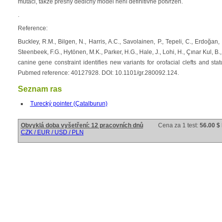
mutaci, takže přesný dědičný model není definitivně potvrzen.
.
Reference:
Buckley, R.M., Bilgen, N., Harris, A.C., Savolainen, P., Tepeli, C., Erdoğan,
Steenbeek, F.G., Hytönen, M.K., Parker, H.G., Hale, J., Lohi, H., Çınar Kul, B.,
canine gene constraint identifies new variants for orofacial clefts and 
Pubmed reference: 40127928. DOI: 10.1101/gr.280092.124.
Seznam ras
Turecký pointer (Çatalburun)
Obvyklá doba vyšetření: 12 pracovních dnů
Cena za 1 test:
56.00 $
CZK / EUR / USD / PLN