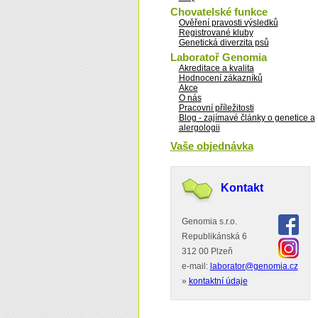
Chovatelské funkce
Ověření pravosti výsledků
Registrované kluby
Genetická diverzita psů
Laboratoř Genomia
Akreditace a kvalita
Hodnocení zákazníků
Akce
O nás
Pracovní příležitosti
Blog - zajímavé články o genetice a
alergologii
Vaše objednávka
Kontakt
Genomia s.r.o.
Republikánská 6
312 00 Plzeň
e-mail:
laborator@genomia.cz
»
kontaktní údaje