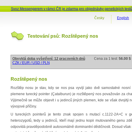
Svoz Messengerem v rámci ČR je zdarma pro objednávky genetických test
Česky
English
Testování psů: Rozštěpený nos
Obvyklá doba vyšetření: 12 pracovních dnů
Cena za 1 test:
56.00 $
CZK / EUR / USD / PLN
Rozštěpený nos
Rozštěp nosu je stav, kdy se nos psa vyvíjí jako dvě samostatné nosní
plemene turecký pointer (Çatalburun) je rozštěpený nos považován za char
Výjimečně se může objevit i u jedinců jiných plemen, kde se však dvojitý 
vývojové příčiny.
U tureckých pointerů je tento znak spojen s mutací c.1122-2A>C v
heterozygotů, tedy u jedinců, kteří mají jednu kopii mutovaného genu z
odpovídá pravděpodobně autosomálně dominantní dědičnosti. Dosud však neb