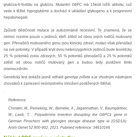
glukóza-6-fosfátu na glukózu. Mutantní G6PC má 15krát nižší aktivitu, což
vede k těžké hypoglykémii a dochází k ukládání glykogenu a k progresivní
hepatomegalii.
Způsob dědičnosti mutace je autozomálně recesivní. To znamená, že se
nemoc rozvine pouze u jedinců, kteří zdědí od obou svých rodičů mutovaný
gen. Přenašeči mutovaného genu jsou klinicky zdraví, mutaci však přenášejí
na své potomky. V případě krytí dvou heterozygotních jedinců bude teoreticky
25 % potomků zcela zdravých, 50 % potomků přenašečů a 25 % potomků
zdědí od obou rodičů mutovaný gen a budou tedy postiženi tímto
onemocněním.
Genetický test dokáže jasně odhalit genotyp zvířete a je vhodným nástrojem
chovatelů k zamezení neúmyslného množení postižených štěňat.
.
Reference:
Christen, M., Reineking, W., Beineke, A., Jagannathan, V., Baumgärtner,
W., Leeb, T. : Polyadenine insertion disrupting the G6PC1 gene in
German Pinschers with glycogen storage disease type Ia (GSD1A).
Anim Genet 52:900-902, 2021. Pubmed reference: 34610166