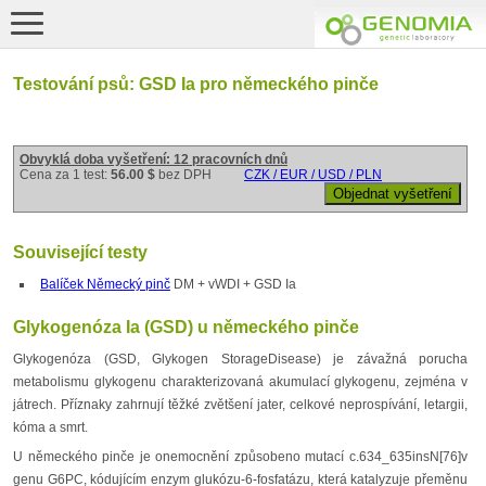
Testování psů: GSD Ia pro německého pinče
Obvyklá doba vyšetření: 12 pracovních dnů
Cena za 1 test:
56.00 $
bez DPH
CZK / EUR / USD / PLN
Související testy
Balíček Německý pinč
DM + vWDI + GSD Ia
Glykogenóza Ia (GSD) u německého pinče
Glykogenóza (GSD, Glykogen StorageDisease) je závažná porucha
metabolismu glykogenu charakterizovaná akumulací glykogenu, zejména v
játrech. Příznaky zahrnují těžké zvětšení jater, celkové neprospívání, letargii,
kóma a smrt.
U německého pinče je onemocnění způsobeno mutací c.634_635insN[76]v
genu G6PC, kódujícím enzym glukózu-6-fosfatázu, která katalyzuje přeměnu