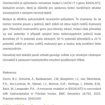
Onemocnění je způsobeno nonsense mutací c.1423C>T v genu B3GALNT2,
kódujícím enzym, který je důležitý pro správnou funkci buněčných struktur
souvisejících s vývojem nervové tkáně.
Mutace je děděna autozomálně recesivním způsobem. To znamená, že se
nemoc rozvine pouze u jedinců, kteří zdědí od obou svých rodičů mutovaný
gen. Přenašeči mutovaného genu jsou klinicky zdraví, mutaci však přenášejí
na své potomky. V případě spojení dvou heterozygotních jedinců bude
teoreticky 25 % potomků zcela zdravých, 50 % potomků přenašečů a 25 %
potomků zdědí od obou rodičů mutovaný gen a budou tedy postiženi tímto
onemocněním.
Genetický test dokáže jasně odhalit genotyp zvířete a je vhodným nástrojem
chovatelů k zamezení neúmyslného množení postižených hříbat.
.
Reference:
Ducro, B.J., Schurink, A., Bastiaansen, J.W., Boegheim, I.J., van Steenbeek,
F.G., Vos-Loohuis, M., Nijman, I.J., Monroe, G.R., Hellinga, I., Dibbits, B.W.,
Back, W., Leegwater, P.A. : A nonsense mutation in B3GALNT2 is concordant
with hydrocephalus in Friesian horses. BMC Genomics 16:761, 2015.
Pubmed reference: 26452345