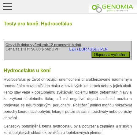
Testy pro koně: Hydrocefalus
Obvyklá doba vyšetření: 12 pracovních dnů
Cena za 1 test:
56.00 $
bez DPH
CZK / EUR / USD / PLN
Hydrocefalus u koní
Hydrocefalus je život ohrožující onemocnění charakterizované nadměrným
hromaděním mozkomíšního moku v mozkových komorách nebo v jejich okolí.
Tento stav vede k postupnému zvětšování objemu lebky, deformitám hlavy a
ke zvýšení nitrolebního tlaku, což má negativní dopad na funkci mozku a
projevuje se neurologickými poruchami. Postižení jedinci mohou vykazovat
poruchy koordinace pohybu, letargii, potíže se sáním, záchvaty nebo poruchy
chování.
Geneticky podmíněná forma hydrocefalu byla potvrzena zejména u fríských
koní, belgických chladnokrevníků a u teplokrevných plemen.