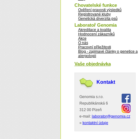
Chovatelské funkce
Ověření pravosti výsledků
Registrované kluby
Genetická diverzita psů
Laboratoř Genomia
Akreditace a kvalita
Hodnocení zákazníků
Akce
O nás
Pracovní příležitosti
Blog - zajímavé články o genetice a
alergologii
Vaše objednávka
Kontakt
Genomia s.r.o.
Republikánská 6
312 00 Plzeň
e-mail:
laborator@genomia.cz
»
kontaktní údaje