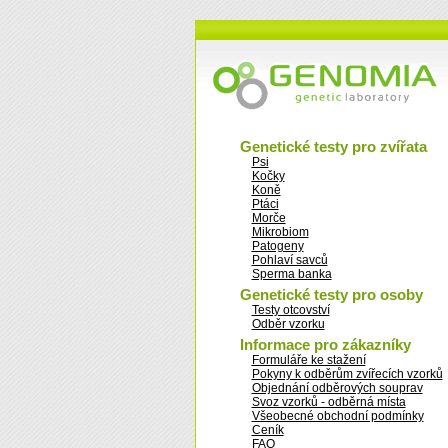
Genetické testy pro zvířata
Psi
Kočky
Koně
Ptáci
Morče
Mikrobiom
Patogeny
Pohlaví savců
Sperma banka
Genetické testy pro osoby
Testy otcovství
Odběr vzorku
Informace pro zákazníky
Formuláře ke stažení
Pokyny k odběrům zvířecích vzorků
Objednání odběrových souprav
Svoz vzorků - odběrná místa
Všeobecné obchodní podmínky
Ceník
FAQ