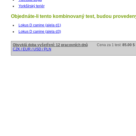
Yorkšírský teriér
Objednáte-li tento kombinovaný test, budou provedeny 
Lokus D canine (alela d1)
Lokus D canine (alela d3)
Obvyklá doba vyšetření: 12 pracovních dnů
Cena za 1 test:
85.00 $
CZK / EUR / USD / PLN