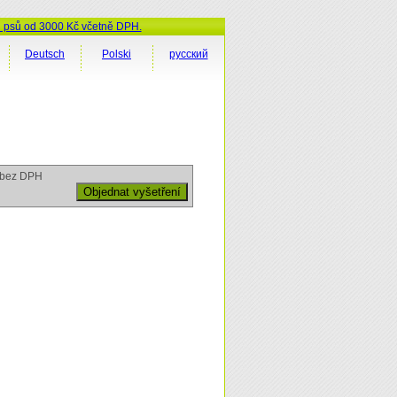
ů psů od 3000 Kč včetně DPH.
Deutsch
Polski
русский
bez DPH