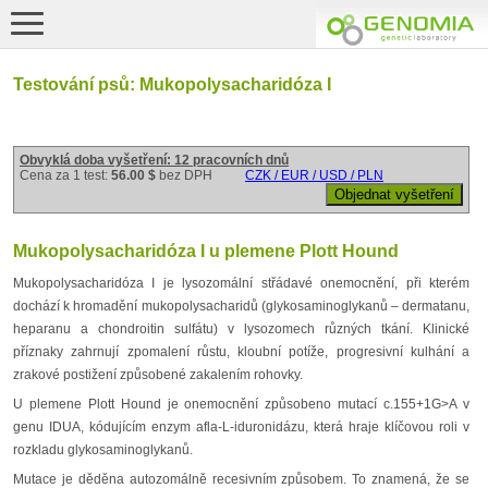
Testování psů: Mukopolysacharidóza I
Obvyklá doba vyšetření: 12 pracovních dnů
Cena za 1 test:
56.00 $
bez DPH
CZK / EUR / USD / PLN
Mukopolysacharidóza I u plemene Plott Hound
Mukopolysacharidóza I je lysozomální střádavé onemocnění, při kterém
dochází k hromadění mukopolysacharidů (glykosaminoglykanů – dermatanu,
heparanu a chondroitin sulfátu) v lysozomech různých tkání. Klinické
příznaky zahrnují zpomalení růstu, kloubní potíže, progresivní kulhání a
zrakové postižení způsobené zakalením rohovky.
U plemene Plott Hound je onemocnění způsobeno mutací c.155+1G>A v
genu IDUA, kódujícím enzym afla-L-iduronidázu, která hraje klíčovou roli v
rozkladu glykosaminoglykanů.
Mutace je děděna autozomálně recesivním způsobem. To znamená, že se