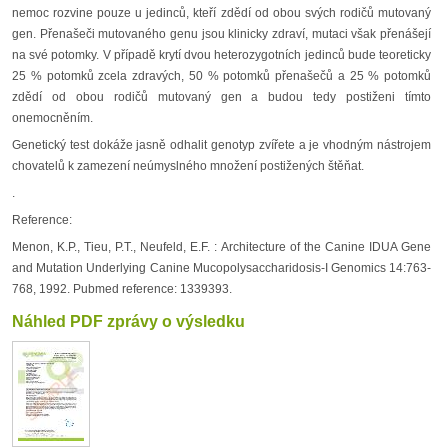
nemoc rozvine pouze u jedinců, kteří zdědí od obou svých rodičů mutovaný
gen. Přenašeči mutovaného genu jsou klinicky zdraví, mutaci však přenášejí
na své potomky. V případě krytí dvou heterozygotních jedinců bude teoreticky
25 % potomků zcela zdravých, 50 % potomků přenašečů a 25 % potomků
zdědí od obou rodičů mutovaný gen a budou tedy postiženi tímto
onemocněním.
Genetický test dokáže jasně odhalit genotyp zvířete a je vhodným nástrojem
chovatelů k zamezení neúmyslného množení postižených štěňat.
.
Reference:
Menon, K.P., Tieu, P.T., Neufeld, E.F. : Architecture of the Canine IDUA Gene
and Mutation Underlying Canine Mucopolysaccharidosis-I Genomics 14:763-
768, 1992. Pubmed reference: 1339393.
Náhled PDF zprávy o výsledku