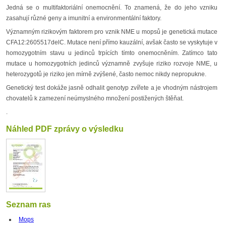
Jedná se o multifaktoriální onemocnění. To znamená, že do jeho vzniku
zasahují různé geny a imunitní a environmentální faktory.
Významným rizikovým faktorem pro vznik NME u mopsů je genetická mutace
CFA12:2605517delC. Mutace není přímo kauzální, avšak často se vyskytuje v
homozygotním stavu u jedinců trpících tímto onemocněním. Zatímco tato
mutace u homozygotních jedinců významně zvyšuje riziko rozvoje NME, u
heterozygotů je riziko jen mírně zvýšené, často nemoc nikdy nepropukne.
Genetický test dokáže jasně odhalit genotyp zvířete a je vhodným nástrojem
chovatelů k zamezení neúmyslného množení postižených štěňat.
.
Náhled PDF zprávy o výsledku
Seznam ras
Mops