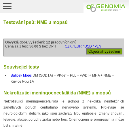
Testování psů: NME u mopsů
Obvyklá doba vyšetření: 12 pracovních dnů
Cena za 1 test:
56.00 $
bez DPH
CZK / EUR / USD / PLN
Související testy
Balíček Mops
DM (SOD1A) + PKdef + PLL + vWDI + MHA + NME +
Křivice typu 1A
Nekrotizující meningoencefalitida (NME) u mopsů
Nekrotizující meningoencefalitida je jednou z několika neinfekčních
zánětlivých poruch centrálního nervového systému. Projevuje se
neurologickými deficity, jako jsou záchvaty typu epilepsie, změny chování,
letargie, ataxie, poruchy zraku nebo třes. Onemocnění je progresivní a může
být smrtelné.