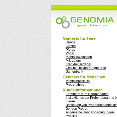
Gentests für Tiere
Hunde
Katzen
Pferde
Vögel
Meerschweinchen
Mikrobiom
Krankheitserreger
Geschlecht von Säugetieren
Samenbank
Gentests für Menschen
Vaterschaftstests
Probenahme
Kundeninformationen
Formulare zum Herunterladen
Instruktionen zur Probenabnahme b
Tieren
Bestellung von Probenentnahmekit
Senden Proben
Allgemeine Handelsbedingungen
Preislist