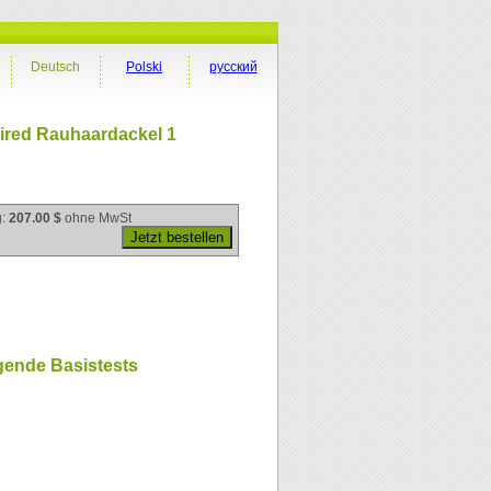
Deutsch
Polski
русский
ired Rauhaardackel 1
g:
207.00 $
ohne MwSt
gende Basistests