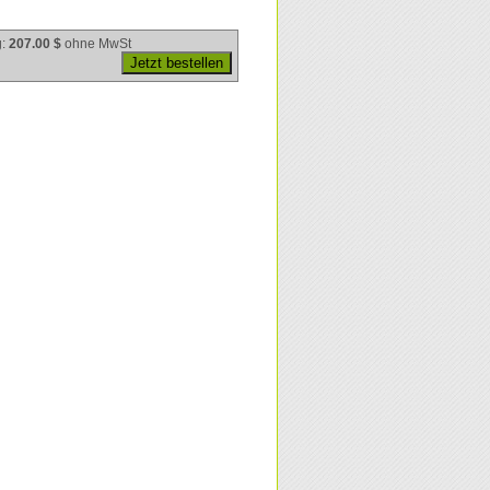
g:
207.00 $
ohne MwSt