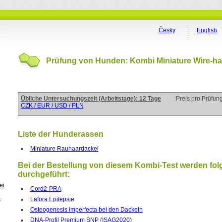
Česky
English
Prüfung von Hunden: Kombi Miniature Wire-ha
Übliche Untersuchungszeit (Arbeitstage): 12 Tage
Preis pro Prüfun
CZK / EUR / USD / PLN
Liste der Hunderassen
Miniature Rauhaardackel
Bei der Bestellung von diesem Kombi-Test werden fol
durchgeführt:
ei
Cord2-PRA
Lafora Epilepsie
s
Osteogenesis imperfecta bei den Dackeln
DNA-Profil Premium SNP (ISAG2020)