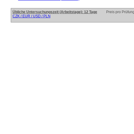
Übliche Untersuchungszeit (Arbeitstage): 12 Tage
Preis pro Prüfun
CZK / EUR / USD / PLN