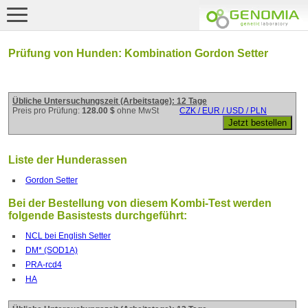
Prüfung von Hunden: Kombination Gordon Setter
Übliche Untersuchungszeit (Arbeitstage): 12 Tage
Preis pro Prüfung:
128.00 $
ohne MwSt
CZK / EUR / USD / PLN
Liste der Hunderassen
Gordon Setter
Bei der Bestellung von diesem Kombi-Test werden
folgende Basistests durchgeführt:
NCL bei English Setter
DM* (SOD1A)
PRA-rcd4
HA