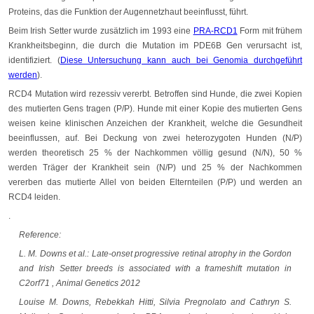
Proteins, das die Funktion der Augennetzhaut beeinflusst, führt.
Beim Irish Setter wurde zusätzlich im 1993 eine
PRA-RCD1
Form mit frühem
Krankheitsbeginn, die durch die Mutation im PDE6B Gen verursacht ist,
identifiziert. (
Diese Untersuchung kann auch bei Genomia durchgeführt
werden
).
RCD4 Mutation wird rezessiv vererbt. Betroffen sind Hunde, die zwei Kopien
des mutierten Gens tragen (P/P). Hunde mit einer Kopie des mutierten Gens
weisen keine klinischen Anzeichen der Krankheit, welche die Gesundheit
beeinflussen, auf. Bei Deckung von zwei heterozygoten Hunden (N/P)
werden theoretisch 25 % der Nachkommen völlig gesund (N/N), 50 %
werden Träger der Krankheit sein (N/P) und 25 % der Nachkommen
vererben das mutierte Allel von beiden Elternteilen (P/P) und werden an
RCD4 leiden.
.
Reference:
L. M. Downs et al.: Late-onset progressive retinal atrophy in the Gordon
and Irish Setter breeds is associated with a frameshift mutation in
C2orf71 , Animal Genetics 2012
Louise M. Downs, Rebekkah Hitti, Silvia Pregnolato and Cathryn S.