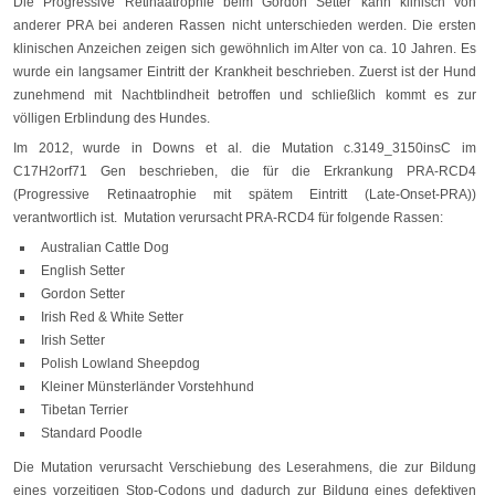
Die Progressive Retinaatrophie beim Gordon Setter kann klinisch von
anderer PRA bei anderen Rassen nicht unterschieden werden. Die ersten
klinischen Anzeichen zeigen sich gewöhnlich im Alter von ca. 10 Jahren. Es
wurde ein langsamer Eintritt der Krankheit beschrieben. Zuerst ist der Hund
zunehmend mit Nachtblindheit betroffen und schließlich kommt es zur
völligen Erblindung des Hundes.
Im 2012, wurde in Downs et al. die Mutation c.3149_3150insC im
C17H2orf71 Gen beschrieben, die für die Erkrankung PRA-RCD4
(Progressive Retinaatrophie mit spätem Eintritt (Late-Onset-PRA))
verantwortlich ist. Mutation verursacht PRA-RCD4 für folgende Rassen:
Australian Cattle Dog
English Setter
Gordon Setter
Irish Red & White Setter
Irish Setter
Polish Lowland Sheepdog
Kleiner Münsterländer Vorstehhund
Tibetan Terrier
Standard Poodle
Die Mutation verursacht Verschiebung des Leserahmens, die zur Bildung
eines vorzeitigen Stop-Codons und dadurch zur Bildung eines defektiven