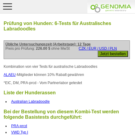
Prüfung von Hunden: 6-Tests für Australisches
Labradoodles
Übliche Untersuchungszeit (Arbeitstage): 12 Tage
Preis pro Prüfung:
226.00 $
ohne MwSt
CZK / EUR / USD / PLN
Kombination von vier Tests für australische Labradoodles
ALAEU
-Mitglieder können 10% Rabatt gewähren
*EIC, DM, PRA-prcd - Vom Partnerlabor getestet
Liste der Hunderassen
Australian Labradoodle
Bei der Bestellung von diesem Kombi-Test werden
folgende Basistests durchgeführt:
PRA-prcd
VWD Typ I