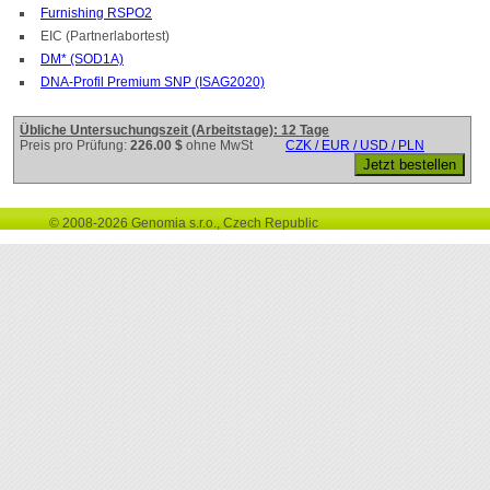
Furnishing RSPO2
EIC (Partnerlabortest)
DM* (SOD1A)
DNA-Profil Premium SNP (ISAG2020)
Übliche Untersuchungszeit (Arbeitstage): 12 Tage
Preis pro Prüfung:
226.00 $
ohne MwSt
CZK / EUR / USD / PLN
© 2008-2026 Genomia s.r.o., Czech Republic