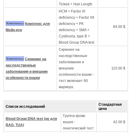
Ticked + Hair Length
HCM + Factor XI
deficiency + Factor XII
Комплексы
Комплекс для
deficiency + PK
84.00 $
Мейн-кун
deficiency + SMA +
Cystinuria, type B +
Blood Group DNA test
Скрининг на
наследственные
Комплексы
Скрининг на
заболевания и
наследственные
внешние
115.00 $
заболевания и внешние
особенности кошки -
особенности кошки
тест включает 90
маркера.
Стандартная
Список исследований
цена
Группа крови
Blood Group DNA test (не для
кошек -
42.00 $
RAG, TUA)
генетический тест