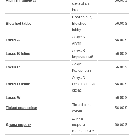
Albinism (allele c)
56.00 $
several cat
breeds
Coat colour,
Blotched tabby
Blotched
56.00 $
tabby
Локус A -
Locus A
56.00 $
Агути
Локус B -
Locus B feline
56.00 $
Коричневый
Локус C -
Locus C
56.00 $
Колорпоинт
Локус D -
Locus D feline
Осветленный
56.00 $
окрас
Locus W
56.00 $
Ticked coat
Ticked coat colour
56.00 $
colour
Длина
Длина шерсти
шерсти
60.00 $
кошек - FGF5