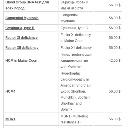
Blood Group DNA test для
Образцы крови и
56.00 $
всех пород
мазки изо рта
Congenital
Congenital Myotonia
56.00 $
Myotonia
Cystinuria, type B
Cystinuria, type B
56.00 $
Factor XI deficiency
Factor XI deficiency
56.00 $
in Maine Coon
Factor XII deficiency
Factor XII deficiency
56.00 $
Гипертрофическая
HCM in Maine Coon
кардиомиопатия
42.00 $
для Мейн-кун
Hypertrophic
cardiomyopathy in
American Shorthair,
HCM4
Exotic Shorthair,
56.00 $
Munchkin, Scottish
Shorthair and
Sphynx
MDR1 (Multi-drug
MDR1
56.00 $
resistance 1)