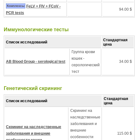
Комплексы
FeLV + FIV + FCoV -
94.00 $
PCR tests
Иммунологические тесты
Стандартная
Список исследований
цена
Группа крови
кошек -
AB Blood Group - serological test
34.00 $
серологический
тест
Генетический скрининг
Стандартная
Список исследований
цена
Скрининг на
наследственные
заболевания и
Скрининг на наследственные
внешние
заболевания и внешние
115.00 $
особенности