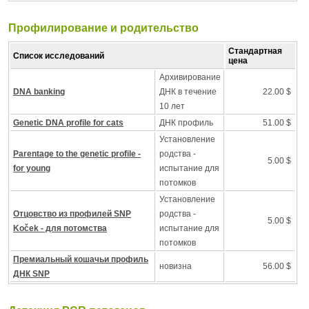
Профилирование и pодительство
Стандартная
Список исследований
цена
Архивирование
DNA banking
ДНК в течение
22.00 $
10 лет
Genetic DNA profile for cats
ДНК профиль
51.00 $
Установление
Parentage to the genetic profile -
родства -
5.00 $
for young
испытание для
потомков
Установление
Отцовство из профилей SNP
родства -
5.00 $
Koček - для потомства
испытание для
потомков
Премиальный кошачьи профиль
новизна
56.00 $
ДНК SNP