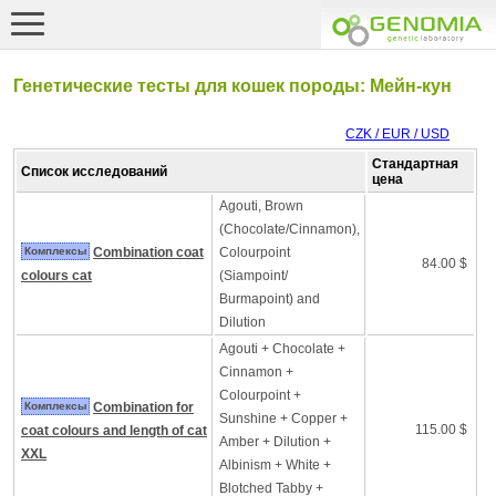
Генетические тесты для кошек породы: Мейн-кун
CZK / EUR / USD
Стандартная
Список исследований
цена
Agouti, Brown
(Chocolate/Cinnamon),
Комплексы
Combination coat
Colourpoint
84.00 $
colours cat
(Siampoint/
Burmapoint) and
Dilution
Agouti + Chocolate +
Cinnamon +
Colourpoint +
Комплексы
Combination for
Sunshine + Copper +
115.00 $
coat colours and length of cat
Amber + Dilution +
XXL
Albinism + White +
Blotched Tabby +