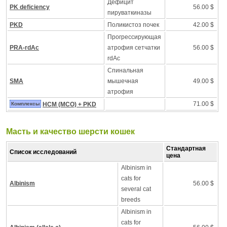
Дефицит
PK deficiency
56.00 $
пируваткиназы
PKD
Поликистоз почек
42.00 $
Прогрессирующая
PRA-rdAc
атрофия сетчатки
56.00 $
rdAc
Спинальная
SMA
мышечная
49.00 $
атрофия
71.00 $
Комплексы
HCM (MCO) + PKD
Масть и качество шерсти кошек
Стандартная
Список исследований
цена
Albinism in
cats for
Albinism
56.00 $
several cat
breeds
Albinism in
cats for