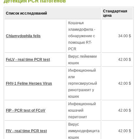
Детекция PCR патогенов
Стандартная
Список исследований
цена
Кошачья
хламидофила -
Chlamydophila felis
обнаружение с
34.00 $
помощью RT-
PCR
Вирус лейкемии
FeLV - real time PCR test
42.00 $
кошек
Инфекционный
или
FHV-1 Feline Herpes Virus
герпесвирусный
42.00 $
ринотрахеит у
кошек
Инфекционный
FIP - PCR test of FCoV
кошачий
42.00 $
перитонит
Вирус
FIV - real time PCR test
иммунодефицита
42.00 $
кошек