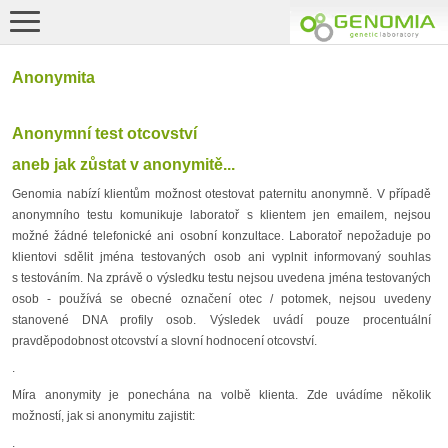
Anonymita
Anonymní test otcovství
aneb jak zůstat v anonymitě...
Genomia nabízí klientům možnost otestovat paternitu anonymně. V případě
anonymního testu komunikuje laboratoř s klientem jen emailem, nejsou
možné žádné telefonické ani osobní konzultace. Laboratoř nepožaduje po
klientovi sdělit jména testovaných osob ani vyplnit informovaný souhlas
s testováním. Na zprávě o výsledku testu nejsou uvedena jména testovaných
osob - používá se obecné označení otec / potomek, nejsou uvedeny
stanovené DNA profily osob. Výsledek uvádí pouze procentuální
pravděpodobnost otcovství a slovní hodnocení otcovství.
.
Míra anonymity je ponechána na volbě klienta. Zde uvádíme několik
možností, jak si anonymitu zajistit:
.