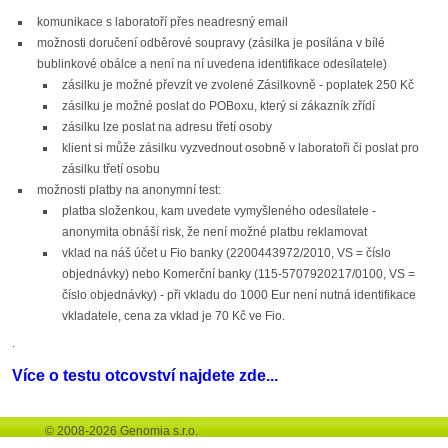
komunikace s laboratoří přes neadresný email
možnosti doručení odběrové soupravy (zásilka je posílána v bílé
bublinkové obálce a není na ní uvedena identifikace odesílatele)
zásilku je možné převzít ve zvolené Zásilkovně - poplatek 250 Kč
zásilku je možné poslat do POBoxu, který si zákazník zřídí
zásilku lze poslat na adresu třetí osoby
klient si může zásilku vyzvednout osobně v laboratoři či poslat pro
zásilku třetí osobu
možnosti platby na anonymní test:
platba složenkou, kam uvedete vymyšleného odesílatele -
anonymita obnáší risk, že není možné platbu reklamovat
vklad na náš účet u Fio banky (2200443972/2010, VS = číslo
objednávky) nebo Komerční banky (115-5707920217/0100, VS =
číslo objednávky) - při vkladu do 1000 Eur není nutná identifikace
vkladatele, cena za vklad je 70 Kč ve Fio.
.
Více o testu otcovství najdete zde...
© 2008-2026 Genomia s.r.o.