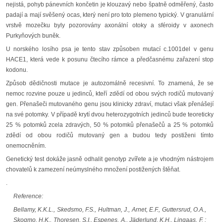
nejistá, pohyb pánevních končetin je klouzavý nebo špatně odměřený, často
padají a mají svěšený ocas, který není pro toto plemeno typický. V granulární
vrstvě mozečku byly pozorovány axonální otoky a sféroidy v axonech
Purkyňových buněk.
U norského losího psa je tento stav způsoben mutací c.1001del v genu
HACE1, která vede k posunu čtecího rámce a předčasnému zařazení stop
kodonu.
Způsob dědičnosti mutace je autozomálně recesivní. To znamená, že se
nemoc rozvine pouze u jedinců, kteří zdědí od obou svých rodičů mutovaný
gen. Přenašeči mutovaného genu jsou klinicky zdraví, mutaci však přenášejí
na své potomky. V případě krytí dvou heterozygotních jedinců bude teoreticky
25 % potomků zcela zdravých, 50 % potomků přenašečů a 25 % potomků
zdědí od obou rodičů mutovaný gen a budou tedy postiženi tímto
onemocněním.
Genetický test dokáže jasně odhalit genotyp zvířete a je vhodným nástrojem
chovatelů k zamezení neúmyslného množení postižených štěňat.
.
Reference:
Bellamy, K.K.L., Skedsmo, F.S., Hultman, J., Arnet, E.F., Guttersrud, O.A.,
Skogmo, H.K., Thoresen, S.I., Espenes, A., Jäderlund, K.H., Lingaas, F. :