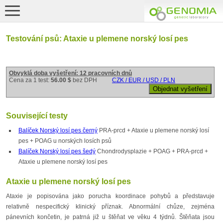
Testování psů: Ataxie u plemene norský losí pes
Obvyklá doba vyšetření: 12 pracovních dnů
Cena za 1 test:
56.00 $
bez DPH
CZK / EUR / USD / PLN
Související testy
Balíček Norský losí pes černý
PRA-prcd + Ataxie u plemene norský losí
pes + POAG u norských losích psů
Balíček Norský losí pes šedý
Chondrodysplazie + POAG + PRA-prcd +
Ataxie u plemene norský losí pes
Ataxie u plemene norský losí pes
Ataxie je popisována jako porucha koordinace pohybů a představuje
relativně nespecifický klinický příznak. Abnormální chůze, zejména
pánevních končetin, je patrná již u štěňat ve věku 4 týdnů. Štěňata jsou