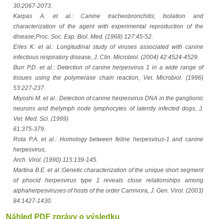
30:2067-2073.
Karpas A. et al.: Canine tracheobronchitis; Isolation and
characterization of the agent with experimental reproduction of the
disease,Proc. Soc. Exp. Biol. Med. (1968) 127:45-52.
Erles K. et al.: Longitudinal study of viruses associated with canine
infectious respiratory disease, J. Clin. Microbiol. (2004) 42:4524-4529.
Burr P.D. et al.: Detection of canine herpesvirus 1 in a wide range of
tissues using the polymerase chain reaction, Vet. Microbiol. (1996)
53:227-237.
Miyoshi M. et al.: Detection of canine herpesvirus DNA in the ganglionic
neurons and thelymph node lymphocytes of latently infected dogs, J.
Vet. Med. Sci. (1999)
61:375-379.
Rota P.A. et al.: Homology between feline herpesvirus-1 and canine
herpesvirus,
Arch. Virol. (1990) 115:139-145.
Martina B.E. et al.:Genetic characterization of the unique short segment
of phocid herpesvirus type 1 reveals close relationships among
alphaherpesviruses of hosts of the order Carnivora, J. Gen. Virol. (2003)
84:1427-1430.
Náhled PDF zprávy o výsledku