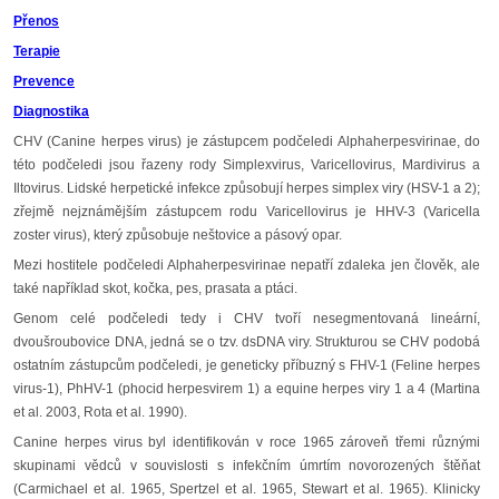
Přenos
Terapie
Prevence
Diagnostika
CHV (Canine herpes virus) je zástupcem podčeledi Alphaherpesvirinae, do
této podčeledi jsou řazeny rody Simplexvirus, Varicellovirus, Mardivirus a
Iltovirus. Lidské herpetické infekce způsobují herpes simplex viry (HSV-1 a 2);
zřejmě nejznámějším zástupcem rodu Varicellovirus je HHV-3 (Varicella
zoster virus), který způsobuje neštovice a pásový opar.
Mezi hostitele podčeledi Alphaherpesvirinae nepatří zdaleka jen člověk, ale
také například skot, kočka, pes, prasata a ptáci.
Genom celé podčeledi tedy i CHV tvoří nesegmentovaná lineární,
dvoušroubovice DNA, jedná se o tzv. dsDNA viry. Strukturou se CHV podobá
ostatním zástupcům podčeledi, je geneticky příbuzný s FHV-1 (Feline herpes
virus-1), PhHV-1 (phocid herpesvirem 1) a equine herpes viry 1 a 4 (Martina
et al. 2003, Rota et al. 1990).
Canine herpes virus byl identifikován v roce 1965 zároveň třemi různými
skupinami vědců v souvislosti s infekčním úmrtím novorozených štěňat
(Carmichael et al. 1965, Spertzel et al. 1965, Stewart et al. 1965). Klinicky