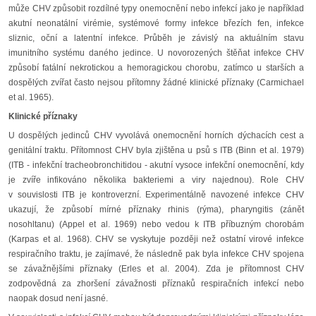
může CHV způsobit rozdílné typy onemocnění nebo infekcí jako je například
akutní neonatální virémie, systémové formy infekce březích fen, infekce
sliznic, oční a latentní infekce. Průběh je závislý na aktuálním stavu
imunitního systému daného jedince. U novorozených štěňat infekce CHV
způsobí fatální nekrotickou a hemoragickou chorobu, zatímco u starších a
dospělých zvířat často nejsou přítomny žádné klinické příznaky (Carmichael
et al. 1965).
Klinické příznaky
U dospělých jedinců CHV vyvolává onemocnění horních dýchacích cest a
genitální traktu. Přítomnost CHV byla zjištěna u psů s ITB (Binn et al. 1979)
(ITB - infekční tracheobronchitidou - akutní vysoce infekční onemocnění, kdy
je zvíře infikováno několika bakteriemi a viry najednou). Role CHV
v souvislosti ITB je kontroverzní. Experimentálně navozené infekce CHV
ukazují, že způsobí mírné příznaky rhinis (rýma), pharyngitis (zánět
nosohltanu) (Appel et al. 1969) nebo vedou k ITB příbuzným chorobám
(Karpas et al. 1968). CHV se vyskytuje později než ostatní virové infekce
respiračního traktu, je zajímavé, že následně pak byla infekce CHV spojena
se závažnějšími příznaky (Erles et al. 2004). Zda je přítomnost CHV
zodpovědná za zhoršení závažnosti příznaků respiračních infekcí nebo
naopak dosud není jasné.