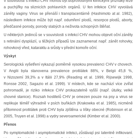
V souvislosti s infekcí CHV mohou být doprovodnými klinickými příznaky léze
a puchýřky na sliznicích pohlavních orgánů. U fen infekce CHV vyvolává
záněty vaginy. Virus se přenáší i transplacentárně (Hashimoto at al. 1982),
následkem infekce může být např. odumření plodů, resorpce plodů, aborty,
předčasné porody, porody slabých a neživota schopných štěňat.
U některých jedinců se v souvislosti s infekcí CHV mohou objevit oční záněty
s retinální dysplázií, u těžkých případů lze zaznamenat např. zánět rohovky,
rohovkový vřed, kataraktu a srůsty v přední komoře oční.
Výskyt
Serologická vyšetření vykazují poměrně vysokou prevalenci CHV v chovech.
V Anglii byla stanovena prevalence protilátek 88%, v Belgii 45,8 %,
v Nizozemí 39,3% a v Itálii 27,9% (Reading et al. 1999, Rijsewijk 1998,
Ronsse 2002, Sagazio et al. 1999). V místech, kde se nachází více zvířat
pohromadě, je riziko infekce CHV prokazatelně vyšší (např. útulky, velké
chovné stanice). Rozsah hostitelů CHV je omezen pouze na psy a virus se
replikuje téměř výhradně v psích buňkách (Krakowka et al. 1985), nicméně
přítomnost protilátek proti CHV byla zjištěna u lišky obecné (Robinson et al.
2005, Truyen et al. 1998) a vydry severoamerické (Kimber et al. 2000).
Přenos
Po symptomatické i asymptomatické infekci, zůstávají psi latentně infikovaní.