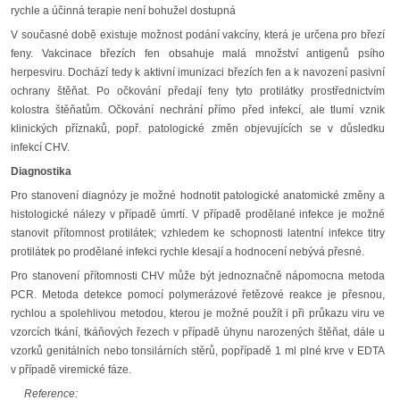
rychle a účinná terapie není bohužel dostupná
V současné době existuje možnost podání vakcíny, která je určena pro březí
feny. Vakcinace březích fen obsahuje malá množství antigenů psího
herpesviru. Dochází tedy k aktivní imunizaci březích fen a k navození pasivní
ochrany štěňat. Po očkování předají feny tyto protilátky prostřednictvím
kolostra štěňatům. Očkování nechrání přímo před infekcí, ale tlumí vznik
klinických příznaků, popř. patologické změn objevujících se v důsledku
infekcí CHV.
Diagnostika
Pro stanovení diagnózy je možné hodnotit patologické anatomické změny a
histologické nálezy v případě úmrtí. V případě prodělané infekce je možné
stanovit přítomnost protilátek; vzhledem ke schopnosti latentní infekce titry
protilátek po prodělané infekci rychle klesají a hodnocení nebývá přesné.
Pro stanovení přítomnosti CHV může být jednoznačně nápomocna metoda
PCR. Metoda detekce pomocí polymerázové řetězové reakce je přesnou,
rychlou a spolehlivou metodou, kterou je možné použít i při průkazu viru ve
vzorcích tkání, tkáňových řezech v případě úhynu narozených štěňat, dále u
vzorků genitálních nebo tonsilárních stěrů, popřípadě 1 ml plné krve v EDTA
v případě viremické fáze.
Reference: