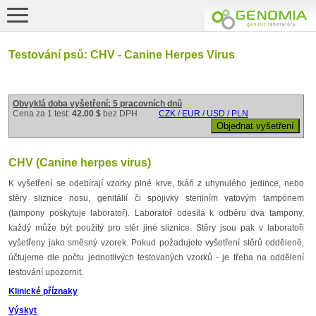
Testování psů: CHV - Canine Herpes Virus
Obvyklá doba vyšetření: 5 pracovních dnů
Cena za 1 test:
42.00 $
bez DPH
CZK / EUR / USD / PLN
CHV (Canine herpes virus)
K vyšetření se odebírají vzorky plné krve, tkáň z uhynulého jedince, nebo
stěry sliznice nosu, genitálií či spojivky sterilním vatovým tampónem
(tampony poskytuje laboratoř). Laboratoř odesílá k odběru dva tampony,
každý může být použitý pro stěr jiné sliznice. Stěry jsou pak v laboratoři
vyšetřeny jako směsný vzorek. Pokud požadujete vyšetření stěrů odděleně,
účtujeme dle počtu jednotlivých testovaných vzorků - je třeba na oddělení
testování upozornit.
Klinické příznaky
Výskyt