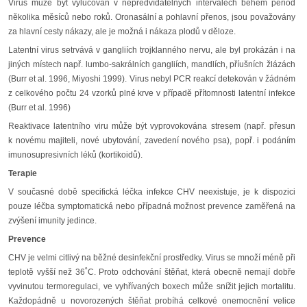
Virus může být vylučován v nepředvídatelných intervalech během period
několika měsíců nebo roků. Oronasální a pohlavní přenos, jsou považovány
za hlavní cesty nákazy, ale je možná i nákaza plodů v děloze.
Latentní virus setrvává v gangliích trojklanného nervu, ale byl prokázán i na
jiných místech např. lumbo-sakrálních gangliích, mandlích, příušních žlázách
(Burr et al. 1996, Miyoshi 1999). Virus nebyl PCR reakcí detekován v žádném
z celkového počtu 24 vzorků plné krve v případě přítomnosti latentní infekce
(Burr et al. 1996)
Reaktivace latentního viru může být vyprovokována stresem (např. přesun
k novému majiteli, nové ubytování, zavedení nového psa), popř. i podáním
imunosupresivních léků (kortikoidů).
Terapie
V současné době specifická léčka infekce CHV neexistuje, je k dispozici
pouze léčba symptomatická nebo případná možnost prevence zaměřená na
zvýšení imunity jedince.
Prevence
CHV je velmi citlivý na běžné desinfekční prostředky. Virus se množí méně při
teplotě vyšší než 36˚C. Proto odchování štěňat, která obecně nemají dobře
vyvinutou termoregulaci, ve vyhřívaných boxech může snížit jejich mortalitu.
Každopádně u novorozených štěňat probíhá celkové onemocnění velice