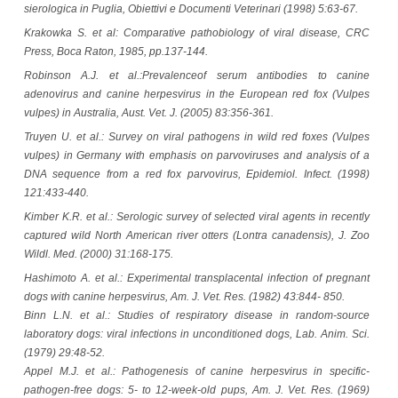
sierologica in Puglia, Obiettivi e Documenti Veterinari (1998) 5:63-67.
Krakowka S. et al: Comparative pathobiology of viral disease, CRC
Press, Boca Raton, 1985, pp.137-144.
Robinson A.J. et al.:Prevalenceof serum antibodies to canine
adenovirus and canine herpesvirus in the European red fox (Vulpes
vulpes) in Australia, Aust. Vet. J. (2005) 83:356-361.
Truyen U. et al.: Survey on viral pathogens in wild red foxes (Vulpes
vulpes) in Germany with emphasis on parvoviruses and analysis of a
DNA sequence from a red fox parvovirus, Epidemiol. Infect. (1998)
121:433-440.
Kimber K.R. et al.: Serologic survey of selected viral agents in recently
captured wild North American river otters (Lontra canadensis), J. Zoo
Wildl. Med. (2000) 31:168-175.
Hashimoto A. et al.: Experimental transplacental infection of pregnant
dogs with canine herpesvirus, Am. J. Vet. Res. (1982) 43:844- 850.
Binn L.N. et al.: Studies of respiratory disease in random-source
laboratory dogs: viral infections in unconditioned dogs, Lab. Anim. Sci.
(1979) 29:48-52.
Appel M.J. et al.: Pathogenesis of canine herpesvirus in specific-
pathogen-free dogs: 5- to 12-week-old pups, Am. J. Vet. Res. (1969)