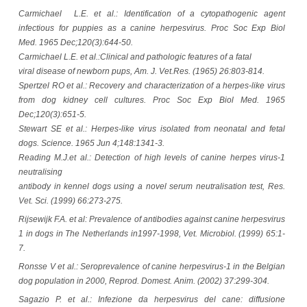
Carmichael L.E. et al.: Identification of a cytopathogenic agent
infectious for puppies as a canine herpesvirus. Proc Soc Exp Biol
Med. 1965 Dec;120(3):644-50.
Carmichael L.E. et al.:Clinical and pathologic features of a fatal
viral disease of newborn pups, Am. J. Vet.Res. (1965) 26:803-814.
Spertzel RO et al.: Recovery and characterization of a herpes-like virus
from dog kidney cell cultures. Proc Soc Exp Biol Med. 1965
Dec;120(3):651-5.
Stewart SE et al.: Herpes-like virus isolated from neonatal and fetal
dogs. Science. 1965 Jun 4;148:1341-3.
Reading M.J.et al.: Detection of high levels of canine herpes virus-1
neutralising
antibody in kennel dogs using a novel serum neutralisation test, Res.
Vet. Sci. (1999) 66:273-275.
Rijsewijk F.A. et al: Prevalence of antibodies against canine herpesvirus
1 in dogs in The Netherlands in1997-1998, Vet. Microbiol. (1999) 65:1-
7.
Ronsse V et al.: Seroprevalence of canine herpesvirus-1 in the Belgian
dog population in 2000, Reprod. Domest. Anim. (2002) 37:299-304.
Sagazio P. et al.: Infezione da herpesvirus del cane: diffusione