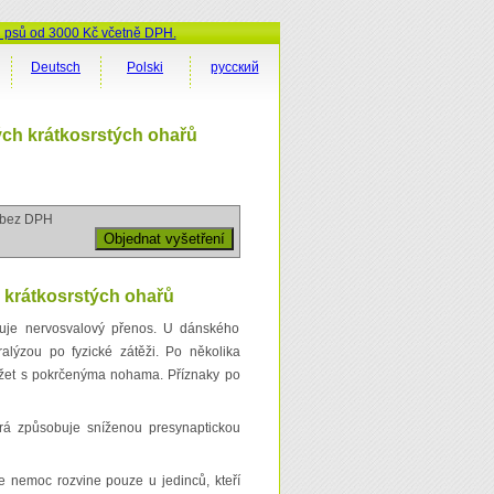
ů psů od 3000 Kč včetně DPH.
Deutsch
Polski
русский
ch krátkosrstých ohařů
bez DPH
 krátkosrstých ohařů
huje nervosvalový přenos. U dánského
lýzou po fyzické zátěži. Po několika
ležet s pokrčenýma nohama. Příznaky po
á způsobuje sníženou presynaptickou
nemoc rozvine pouze u jedinců, kteří