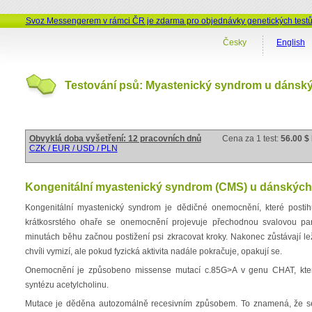
Svoz Messengerem v rámci ČR je zdarma pro objednávky genetických test
Česky
English
Testování psů: Myastenický syndrom u dánský
Obvyklá doba vyšetření: 12 pracovních dnů
Cena za 1 test:
56.00 $
CZK / EUR / USD / PLN
Kongenitální myastenický syndrom (CMS) u dánských
Kongenitální myastenický syndrom je dědičné onemocnění, které posti
krátkosrstého ohaře se onemocnění projevuje přechodnou svalovou para
minutách běhu začnou postižení psi zkracovat kroky. Nakonec zůstávají 
chvíli vymizí, ale pokud fyzická aktivita nadále pokračuje, opakují se.
Onemocnění je způsobeno missense mutací c.85G>A v genu CHAT, kter
syntézu acetylcholinu.
Mutace je děděna autozomálně recesivním způsobem. To znamená, že se 