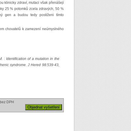
klinicky zdraví, mutaci však přenášejí
icky 25 % potomků zcela zdravých, 50 %
 gen a budou tedy postiženi tímto
ojem chovatelů k zamezení neúmyslného
 : Identification of a mutation in the
thenic syndrome. J Hered 98:539-43,
bez DPH