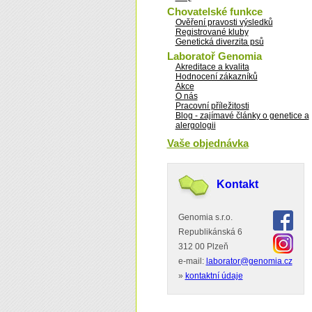
Chovatelské funkce
Ověření pravosti výsledků
Registrované kluby
Genetická diverzita psů
Laboratoř Genomia
Akreditace a kvalita
Hodnocení zákazníků
Akce
O nás
Pracovní příležitosti
Blog - zajímavé články o genetice a
alergologii
Vaše objednávka
Kontakt
Genomia s.r.o.
Republikánská 6
312 00 Plzeň
e-mail:
laborator@genomia.cz
»
kontaktní údaje