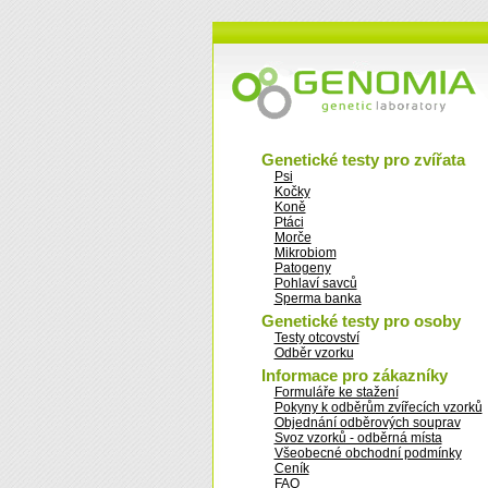
Genetické testy pro zvířata
Psi
Kočky
Koně
Ptáci
Morče
Mikrobiom
Patogeny
Pohlaví savců
Sperma banka
Genetické testy pro osoby
Testy otcovství
Odběr vzorku
Informace pro zákazníky
Formuláře ke stažení
Pokyny k odběrům zvířecích vzorků
Objednání odběrových souprav
Svoz vzorků - odběrná místa
Všeobecné obchodní podmínky
Ceník
FAQ