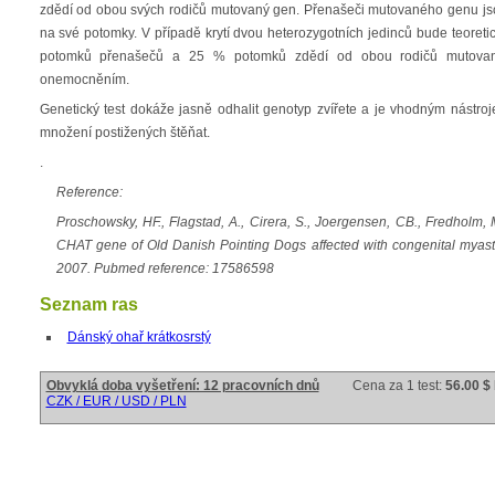
zdědí od obou svých rodičů mutovaný gen. Přenašeči mutovaného genu jsou 
na své potomky. V případě krytí dvou heterozygotních jedinců bude teoret
potomků přenašečů a 25 % potomků zdědí od obou rodičů mutovaný
onemocněním.
Genetický test dokáže jasně odhalit genotyp zvířete a je vhodným nástr
množení postižených štěňat.
.
Reference:
Proschowsky, HF., Flagstad, A., Cirera, S., Joergensen, CB., Fredholm, M.
CHAT gene of Old Danish Pointing Dogs affected with congenital myas
2007. Pubmed reference: 17586598
Seznam ras
Dánský ohař krátkosrstý
Obvyklá doba vyšetření: 12 pracovních dnů
Cena za 1 test:
56.00 $
CZK / EUR / USD / PLN