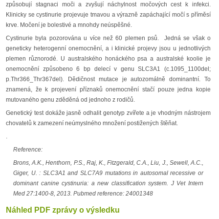
způsobují stagnaci moči a zvyšují náchylnost močových cest k infekci.
Klinicky se cystinurie projevuje tmavou a výrazně zapáchající močí s příměsí
krve. Močení je bolestivé a mnohdy neúspěšné.
Cystinurie byla pozorována u více než 60 plemen psů. Jedná se však o
geneticky heterogenní onemocnění, a i klinické projevy jsou u jednotlivých
plemen různorodé. U australského honáckého psa a australské koolie je
onemocnění způsobeno 6 bp delecí v genu SLC3A1 (c.1095_1100del;
p.Thr366_Thr367del). Dědičnost mutace je autozomálně dominantní. To
znamená, že k projevení příznaků onemocnění stačí pouze jedna kopie
mutovaného genu zděděná od jednoho z rodičů.
Genetický test dokáže jasně odhalit genotyp zvířete a je vhodným nástrojem
chovatelů k zamezení neúmyslného množení postižených štěňat.
.
Reference:
Brons, A.K., Henthorn, P.S., Raj, K., Fitzgerald, C.A., Liu, J., Sewell, A.C.,
Giger, U. : SLC3A1 and SLC7A9 mutations in autosomal recessive or
dominant canine cystinuria: a new classification system. J Vet Intern
Med 27:1400-8, 2013. Pubmed reference: 24001348
Náhled PDF zprávy o výsledku