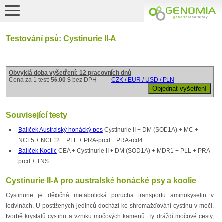
Testování psů: Cystinurie II-A
Obvyklá doba vyšetření: 12 pracovních dnů
Cena za 1 test:
56.00 $
bez DPH
CZK / EUR / USD / PLN
Související testy
Balíček Australský honácký pes
Cystinurie II + DM (SOD1A) + MC +
NCL5 + NCL12 + PLL + PRA-prcd + PRA-rcd4
Balíček Koolie
CEA + Cystinurie II + DM (SOD1A) + MDR1 + PLL + PRA-
prcd + TNS
Cystinurie II-A pro australské honácké psy a koolie
Cystinurie je dědičná metabolická porucha transportu aminokyselin v
ledvinách. U postižených jedinců dochází ke shromažďování cystinu v moči,
tvorbě krystalů cystinu a vzniku močových kamenů. Ty dráždí močové cesty,