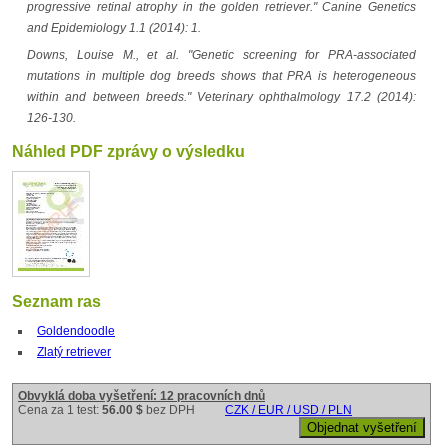
progressive retinal atrophy in the golden retriever." Canine Genetics
and Epidemiology 1.1 (2014): 1.
Downs, Louise M., et al. "Genetic screening for PRA‐associated
mutations in multiple dog breeds shows that PRA is heterogeneous
within and between breeds." Veterinary ophthalmology 17.2 (2014):
126-130.
Náhled PDF zprávy o výsledku
Seznam ras
Goldendoodle
Zlatý retriever
Obvyklá doba vyšetření: 12 pracovních dnů
Cena za 1 test:
56.00 $
bez DPH
CZK / EUR / USD / PLN