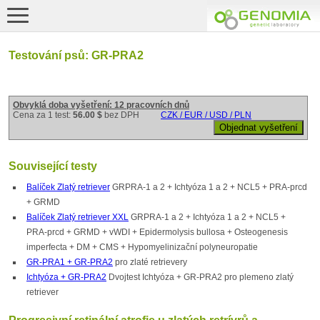
Testování psů: GR-PRA2
Obvyklá doba vyšetření: 12 pracovních dnů
Cena za 1 test:
56.00 $
bez DPH
CZK / EUR / USD / PLN
Související testy
Balíček Zlatý retriever
GRPRA-1 a 2 + Ichtyóza 1 a 2 + NCL5 + PRA-prcd
+ GRMD
Balíček Zlatý retriever XXL
GRPRA-1 a 2 + Ichtyóza 1 a 2 + NCL5 +
PRA-prcd + GRMD + vWDI + Epidermolysis bullosa + Osteogenesis
imperfecta + DM + CMS + Hypomyelinizační polyneuropatie
GR-PRA1 + GR-PRA2
pro zlaté retrievery
Ichtyóza + GR-PRA2
Dvojtest Ichtyóza + GR-PRA2 pro plemeno zlatý
retriever