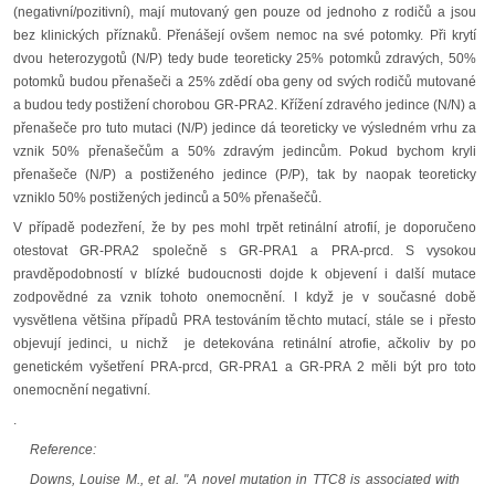
(negativní/pozitivní), mají mutovaný gen pouze od jednoho z rodičů a jsou
bez klinických příznaků. Přenášejí ovšem nemoc na své potomky. Při krytí
dvou heterozygotů (N/P) tedy bude teoreticky 25% potomků zdravých, 50%
potomků budou přenašeči a 25% zdědí oba geny od svých rodičů mutované
a budou tedy postižení chorobou GR-PRA2. Křížení zdravého jedince (N/N) a
přenašeče pro tuto mutaci (N/P) jedince dá teoreticky ve výsledném vrhu za
vznik 50% přenašečům a 50% zdravým jedincům. Pokud bychom kryli
přenašeče (N/P) a postiženého jedince (P/P), tak by naopak teoreticky
vzniklo 50% postižených jedinců a 50% přenašečů.
V případě podezření, že by pes mohl trpět retinální atrofií, je doporučeno
otestovat GR-PRA2 společně s GR-PRA1 a PRA-prcd. S vysokou
pravděpodobností v blízké budoucnosti dojde k objevení i další mutace
zodpovědné za vznik tohoto onemocnění. I když je v současné době
vysvětlena většina případů PRA testováním těchto mutací, stále se i přesto
objevují jedinci, u nichž je detekována retinální atrofie, ačkoliv by po
genetickém vyšetření PRA-prcd, GR-PRA1 a GR-PRA 2 měli být pro toto
onemocnění negativní.
.
Reference:
Downs, Louise M., et al. "A novel mutation in TTC8 is associated with