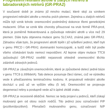
Progresivní retinální atrofie u zlatých retrívrů a
labradorských retrívrů (GR-PRA2)
V současné době je známo již mnoho mutací, které stojí za vznikem
progresivní retinální atrofie u mnoha psích plemen. Zejména u zlatých retrívrů
může být vznik tohoto onemocnění podmíněný dokonce třemi genetickými
mutacemi. Dříve se vznik této choroby přisuzoval na vrub formě PRA-prcd,
která je poměrně frekventovaná a způsobuje retinální atrofii u více než 29
plemen. Dále byla objevena mutace genu SLC4A3, známá jako GR-PRA1.
Záhadou však bylo, že progresivní atrofií trpěli i již vyšetření jedinci, kteří byli
v genu PRCD i GR-PRA1 dominantní homozygoté, a tudíž měli být podle
všeho očekávání touto nemocí nepostiženi. Až teprve objev mutace TTC8
způsobující GR-PRA2 osvětlil nejasnosti ohledně onemocnění těchto
zdánlivě zdravých jedinců.
GR-PRA2 je závažným onemocněním, které je způsobené delecí jedné báze
v genu TTC8 (c.699delA). Tato delece posunuje čtecí rámec, což ve výsledku
vede k předčasnému terminačnímu kodonu. K propuknutí retinální atrofie
dochází u psů až ve vyšším věku (5 let). Onemocnění se projevuje
degenerací retiny a postupně vede až k úplné ztrátě zraku.
GR-PRA2 je recesivně dědičné. Nemoc se tedy projeví u jedinců, kteří získají
mutovaný gen od obou svých rodičů. Tito jedinci jsou označování P/P
(pozitivní/pozitivní). Přenašeči mutovaného genu, označovaní N/P