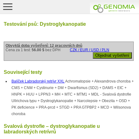
Testování psů: Dystroglykanopatie
Obvyklá doba vyšetření: 12 pracovních dnů
Cena za 1 test:
56.00 $
bez DPH
CZK / EUR / USD / PLN
Související testy
Balíček Labradorský retrívr XXL
Achromatopsie + Alexandrova choroba +
CMS + CNM + Cystinurie + DM + Dwarfismus (SD2) + DAMS + EIC +
HNPK + HUU + LPPN3 + MH + MTC + MTM1 + MDL - Svalová dystrofie
Ullrichova typu + Dystroglykanopatie + Narcolepsie + Obezita + OSD +
PK deficience + PRA-prcd + STGD + PRA GTPBP2 + MCD + Wilsonova
choroba
Svalová dystrofie – dystroglykanopatie u
labradorských retrívrů