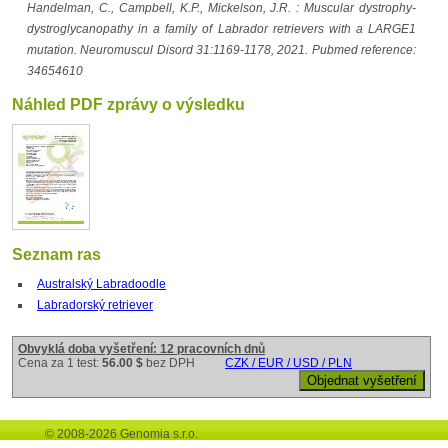
Handelman, C., Campbell, K.P., Mickelson, J.R. : Muscular dystrophy-
dystroglycanopathy in a family of Labrador retrievers with a LARGE1
mutation. Neuromuscul Disord 31:1169-1178, 2021. Pubmed reference:
34654610
Náhled PDF zprávy o výsledku
Seznam ras
Australský Labradoodle
Labradorský retriever
Obvyklá doba vyšetření: 12 pracovních dnů
Cena za 1 test:
56.00 $
bez DPH
CZK / EUR / USD / PLN
© 2008-2026 Genomia s.r.o.