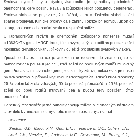
Svalová dystrofie typu dystroglykanopatie je geneticky podmíněné
onemocnění, které postihuje svaly a způsobuje jejich postupnou degeneraci.
Svalová slabost se projevuje již u štěňat, která v důsledku slabého sání
špatně prospívají. Klinické projevy dále zahrnují obtíže při pohybu, úklon do
strany, postupné ochabování svalů a respirační potíže.
U labradorských retrívrů je onemocnění způsobeno nonsense mutací
c.1363C>T v genu LARGE, kódujícím enzym, který se podílí na posttranslační
modifikaci α-dystroglykanu, bílkoviny důležité pro stabilitu svalových vláken.
Způsob dědičnosti mutace je autozomálně recesivní. To znamená, že se
nemoc rozvine pouze u jedinců, kteří zdědí od obou svých rodičů mutovaný
gen. Přenašeči mutovaného genu jsou klinicky zdraví, mutaci však přenášejí
na své potomky. V případě krytí dvou heterozygotních jedinců bude teoreticky
25 % potomků zcela zdravých, 50 % potomků přenašečů a 25 % potomků
zdědí od obou rodičů mutovaný gen a budou tedy postiženi tímto
onemocněním.
Genetický test dokáže jasně odhalit genotyp zvířete a je vhodným nástrojem
chovatelů k zamezení neúmyslného množení postižených štěňat.
Reference:
Shelton, G.D., Minor, K.M., Guo, L.T., Friedenberg, S.G., Cullen, J.N.,
Hord, J.M., Venzke, D., Anderson, M.E., Devereaux, M., Prouty, S.J.,