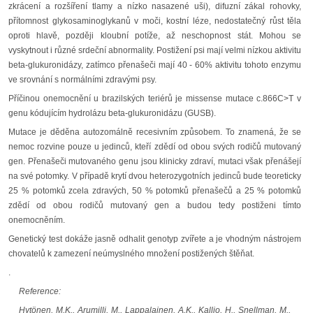
zkrácení a rozšíření tlamy a nízko nasazené uši), difuzní zákal rohovky,
přítomnost glykosaminoglykanů v moči, kostní léze, nedostatečný růst těla
oproti hlavě, později kloubní potíže, až neschopnost stát. Mohou se
vyskytnout i různé srdeční abnormality. Postižení psi mají velmi nízkou aktivitu
beta-glukuronidázy, zatímco přenašeči mají 40 - 60% aktivitu tohoto enzymu
ve srovnání s normálními zdravými psy.
Příčinou onemocnění u brazilských teriérů je missense mutace c.866C>T v
genu kódujícím hydrolázu beta-glukuronidázu (GUSB).
Mutace je děděna autozomálně recesivním způsobem. To znamená, že se
nemoc rozvine pouze u jedinců, kteří zdědí od obou svých rodičů mutovaný
gen. Přenašeči mutovaného genu jsou klinicky zdraví, mutaci však přenášejí
na své potomky. V případě krytí dvou heterozygotních jedinců bude teoreticky
25 % potomků zcela zdravých, 50 % potomků přenašečů a 25 % potomků
zdědí od obou rodičů mutovaný gen a budou tedy postiženi tímto
onemocněním.
Genetický test dokáže jasně odhalit genotyp zvířete a je vhodným nástrojem
chovatelů k zamezení neúmyslného množení postižených štěňat.
.
Reference:
Hytönen, M.K., Arumilli, M., Lappalainen, A.K., Kallio, H., Snellman, M.,