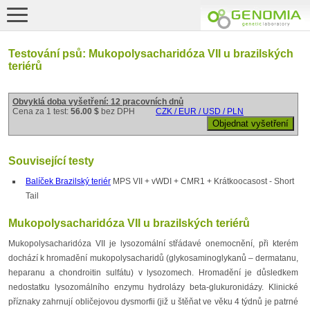
Testování psů: Mukopolysacharidóza VII u brazilských
teriérů
Obvyklá doba vyšetření: 12 pracovních dnů
Cena za 1 test:
56.00 $
bez DPH
CZK / EUR / USD / PLN
Související testy
Balíček Brazilský teriér
MPS VII + vWDI + CMR1 + Krátkoocasost - Short
Tail
Mukopolysacharidóza VII u brazilských teriérů
Mukopolysacharidóza VII je lysozomální střádavé onemocnění, při kterém
dochází k hromadění mukopolysacharidů (glykosaminoglykanů – dermatanu,
heparanu a chondroitin sulfátu) v lysozomech. Hromadění je důsledkem
nedostatku lysozomálního enzymu hydrolázy beta-glukuronidázy. Klinické
příznaky zahrnují obličejovou dysmorfii (již u štěňat ve věku 4 týdnů je patrné