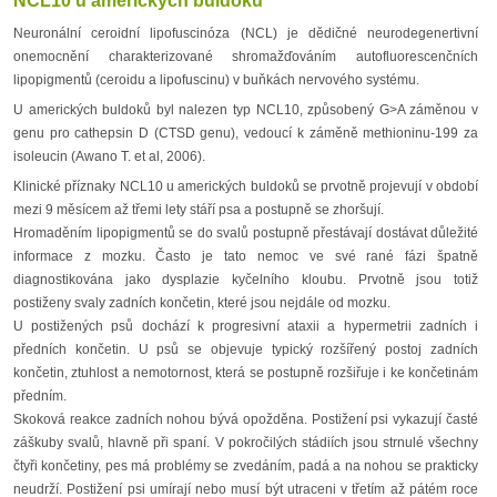
NCL10 u amerických buldoků
Neuronální ceroidní lipofuscinóza (NCL) je dědičné neurodegenertivní
onemocnění charakterizované shromažďováním autofluorescenčních
lipopigmentů (ceroidu a lipofuscinu) v buňkách nervového systému.
U amerických buldoků byl nalezen typ NCL10, způsobený G>A záměnou v
genu pro cathepsin D (CTSD genu), vedoucí k záměně methioninu-199 za
isoleucin (Awano T. et al, 2006).
Klinické příznaky NCL10 u amerických buldoků se prvotně projevují v období
mezi 9 měsícem až třemi lety stáří psa a postupně se zhoršují.
Hromaděním lipopigmentů se do svalů postupně přestávají dostávat důležité
informace z mozku. Často je tato nemoc ve své rané fázi špatně
diagnostikována jako dysplazie kyčelního kloubu. Prvotně jsou totiž
postiženy svaly zadních končetin, které jsou nejdále od mozku.
U postižených psů dochází k progresivní ataxii a hypermetrii zadních i
předních končetin. U psů se objevuje typický rozšířený postoj zadních
končetin, ztuhlost a nemotornost, která se postupně rozšiřuje i ke končetinám
předním.
Skoková reakce zadních nohou bývá opožděna. Postižení psi vykazují časté
záškuby svalů, hlavně při spaní. V pokročilých stádiích jsou strnulé všechny
čtyři končetiny, pes má problémy se zvedáním, padá a na nohou se prakticky
neudrží. Postižení psi umírají nebo musí být utraceni v třetím až pátém roce