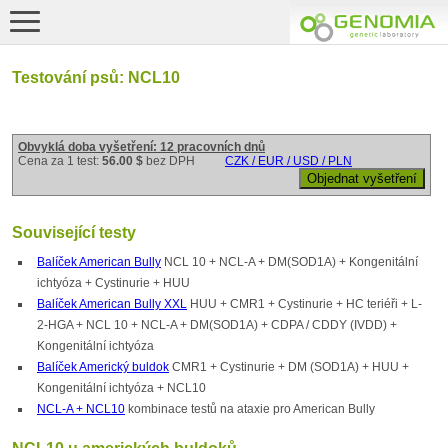
Testování psů: NCL10
Obvyklá doba vyšetření: 12 pracovních dnů
Cena za 1 test:
56.00 $
bez DPH
CZK / EUR / USD / PLN
Související testy
Balíček American Bully
NCL 10 + NCL-A + DM(SOD1A) + Kongenitální
ichtyóza + Cystinurie + HUU
Balíček American Bully XXL
HUU + CMR1 + Cystinurie + HC teriéři + L-
2-HGA + NCL 10 + NCL-A + DM(SOD1A) + CDPA / CDDY (IVDD) +
Kongenitální ichtyóza
Balíček Americký buldok
CMR1 + Cystinurie + DM (SOD1A) + HUU +
Kongenitální ichtyóza + NCL10
NCL-A + NCL10
kombinace testů na ataxie pro American Bully