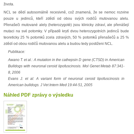
života.
NCL se dědí autosomálně recesivně, což znamená, že se nemoc rozvine
pouze u jedinců, kteří zdědí od obou svých rodičů mutovanou alelu.
Přenašeči mutované alely (heterozygoté) jsou klinicky zdraví, ale přenášejí
mutaci na své potomky. V případě krytí dvou heterozygotních jedinců bude
teoreticky 25 % potomků zcela zdravých, 50 % potomků přenašečů a 25 %
zdědí od obou rodičů mutovanou alelu a budou tedy postiženi NCL.
Publikace:
Awano T. et al.: A mutation in the cathepsin D gene (CTSD) in American
Bulldogs with neuronal ceroid lipofuscinosis. Mol Genet Metab 87:341-
8, 2006
Evans J. et al: A variant form of neuronal ceroid lipofuscinosis in
American bulldogs. J Vet Intern Med 19:44-51, 2005
Náhled PDF zprávy o výsledku