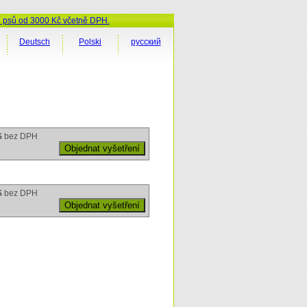
ů psů od 3000 Kč včetně DPH.
Deutsch
Polski
русский
$
bez DPH
$
bez DPH