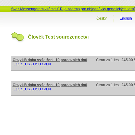
Svoz Messengerem v rámci ČR je zdarma pro objednávky genetických test
Česky
English
Člověk Test sourozenectví
Obvyklá doba vyšetření: 10 pracovních dnů
Cena za 1 test:
245.00 
CZK / EUR / USD / PLN
Obvyklá doba vyšetření: 10 pracovních dnů
Cena za 1 test:
245.00 
CZK / EUR / USD / PLN