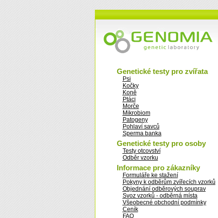
Genetické testy pro zvířata
Psi
Kočky
Koně
Ptáci
Morče
Mikrobiom
Patogeny
Pohlaví savců
Sperma banka
Genetické testy pro osoby
Testy otcovství
Odběr vzorku
Informace pro zákazníky
Formuláře ke stažení
Pokyny k odběrům zvířecích vzorků
Objednání odběrových souprav
Svoz vzorků - odběrná místa
Všeobecné obchodní podmínky
Ceník
FAQ