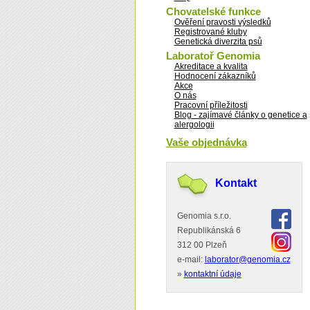
Chovatelské funkce
Ověření pravosti výsledků
Registrované kluby
Genetická diverzita psů
Laboratoř Genomia
Akreditace a kvalita
Hodnocení zákazníků
Akce
O nás
Pracovní příležitosti
Blog - zajímavé články o genetice a
alergologii
Vaše objednávka
Kontakt
Genomia s.r.o.
Republikánská 6
312 00 Plzeň
e-mail:
laborator@genomia.cz
»
kontaktní údaje