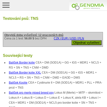
Testování psů: TNS
Obvyklá doba vyšetření: 12 pracovních dnů
Cena za 1 test:
56.00 $
bez DPH
CZK / EUR / USD / PLN
Související testy
Balíček Border kolie
CEA + DM (SOD1A) + GG + IGS + MDR1 + NCL5 +
RS + SN + TNS + CNM + DMD
Balíček Border kolie XXL
CEA + DM (SOD1A) + GG + IGS + MDR1 +
NCL5 + RS + SN + TNS + CNM + DMD + EAOD + DMS
Balíček Koolie
CEA + Cystinurie II + DM (SOD1A) + MDR1 + PLL + PRA-
prcd + TNS
Balíček pro merle mixed breed psy
Lokus M (Merle) + MITF – skvrnitost +
Lokus A + Lokus B + Lokus D + Lokus E + Lokus K, alela KB + Lokus I +
CEA + MDR1 + DM (SOD1A) + NCL5 pro border kolie + SN + TNS +