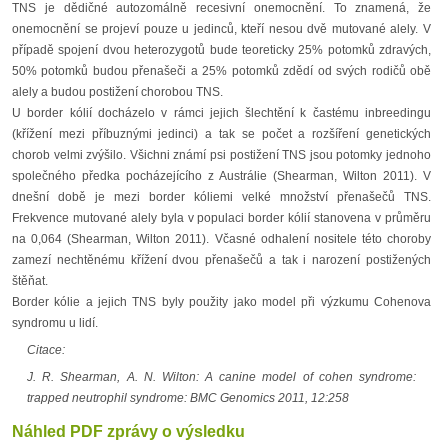
TNS je dědičné autozomálně recesivní onemocnění. To znamená, že
onemocnění se projeví pouze u jedinců, kteří nesou dvě mutované alely. V
případě spojení dvou heterozygotů bude teoreticky 25% potomků zdravých,
50% potomků budou přenašeči a 25% potomků zdědí od svých rodičů obě
alely a budou postižení chorobou TNS.
U border kólií docházelo v rámci jejich šlechtění k častému inbreedingu
(křížení mezi příbuznými jedinci) a tak se počet a rozšíření genetických
chorob velmi zvýšilo. Všichni známí psi postižení TNS jsou potomky jednoho
společného předka pocházejícího z Austrálie (Shearman, Wilton 2011). V
dnešní době je mezi border kóliemi velké množství přenašečů TNS.
Frekvence mutované alely byla v populaci border kólií stanovena v průměru
na 0,064 (Shearman, Wilton 2011). Včasné odhalení nositele této choroby
zamezí nechtěnému křížení dvou přenašečů a tak i narození postižených
štěňat.
Border kólie a jejich TNS byly použity jako model při výzkumu Cohenova
syndromu u lidí.
Citace:
J. R. Shearman, A. N. Wilton: A canine model of cohen syndrome:
trapped neutrophil syndrome: BMC Genomics 2011, 12:258
Náhled PDF zprávy o výsledku