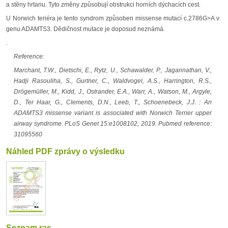
a stěny hrtanu. Tyto změny způsobují obstrukci horních dýchacích cest.
U Norwich teriéra je tento syndrom způsoben missense mutací c.2786G>A v
genu ADAMTS3. Dědičnost mutace je doposud neznámá.
.
Reference:
Marchant, T.W., Dietschi, E., Rytz, U., Schawalder, P., Jagannathan, V.,
Hadji Rasouliha, S., Gurtner, C., Waldvogel, A.S., Harrington, R.S.,
Drögemüller, M., Kidd, J., Ostrander, E.A., Warr, A., Watson, M., Argyle,
D., Ter Haar, G., Clements, D.N., Leeb, T., Schoenebeck, J.J. : An
ADAMTS3 missense variant is associated with Norwich Terrier upper
airway syndrome. PLoS Genet 15:e1008102, 2019. Pubmed reference:
31095560
Náhled PDF zprávy o výsledku
Seznam ras