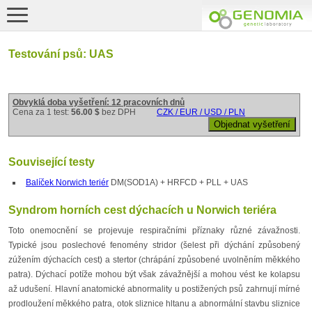
Testování psů: UAS
Obvyklá doba vyšetření: 12 pracovních dnů
Cena za 1 test:
56.00 $
bez DPH
CZK / EUR / USD / PLN
Související testy
Balíček Norwich teriér
DM(SOD1A) + HRFCD + PLL + UAS
Syndrom horních cest dýchacích u Norwich teriéra
Toto onemocnění se projevuje respiračními příznaky různé závažnosti.
Typické jsou poslechové fenomény stridor (šelest při dýchání způsobený
zúžením dýchacích cest) a stertor (chrápání způsobené uvolněním měkkého
patra). Dýchací potíže mohou být však závažnější a mohou vést ke kolapsu
až udušení. Hlavní anatomické abnormality u postižených psů zahrnují mírné
prodloužení měkkého patra, otok sliznice hltanu a abnormální stavbu sliznice