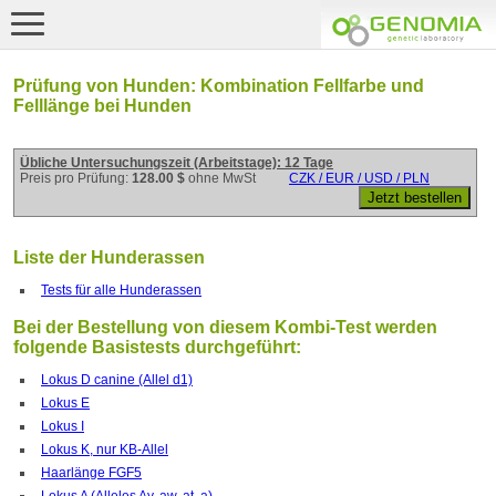
Prüfung von Hunden: Kombination Fellfarbe und
Felllänge bei Hunden
Übliche Untersuchungszeit (Arbeitstage): 12 Tage
Preis pro Prüfung:
128.00 $
ohne MwSt
CZK / EUR / USD / PLN
Liste der Hunderassen
Tests für alle Hunderassen
Bei der Bestellung von diesem Kombi-Test werden
folgende Basistests durchgeführt:
Lokus D canine (Allel d1)
Lokus E
Lokus I
Lokus K, nur KB-Allel
Haarlänge FGF5
Lokus A (Alleles Ay, aw, at, a)