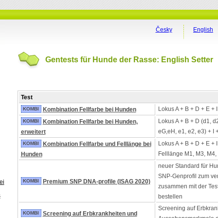
Česky
English
Gentests für Hunde der Rasse: English Setter
Test
Lokus A + B + D + E + 
KOMBI
Kombination Fellfarbe bei Hunden
Lokus A + B + D (d1, d
KOMBI
Kombination Fellfarbe bei Hunden,
eG,eH, e1, e2, e3) + I 
erweitert
Lokus A + B + D + E + 
KOMBI
Kombination Fellfarbe und Felllänge bei
Felllänge M1, M3, M4,
Hunden
neuer Standard für Hu
SNP-Genprofil zum ver
KOMBI
Premium SNP DNA-profile (ISAG 2020)
ei
zusammen mit der Tes
s
bestellen
Screening auf Erbkran
KOMBI
Screening auf Erbkrankheiten und