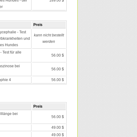
es Hundes - der
189.00 $
er
Preis
ycephalie - Test
kann nicht bestellt
 Erbkrankheiten und
werden
des Hundes
Test für alle
56.00 $
uszinose bei
56.00 $
ophie 4
56.00 $
Preis
lllänge bei
56.00 $
49.00 $
49.00 $