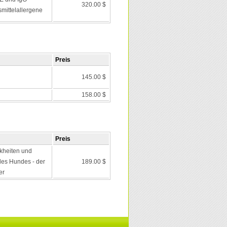
320.00 $
mittelallergene
Preis
145.00 $
158.00 $
Preis
kheiten und
es Hundes - der
189.00 $
er