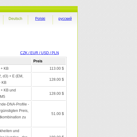
Deutsch
Polski
русский
CZK / EUR / USD / PLN
Preis
I + KB
113.00 $
2, d3) + E (EM,
128.00 $
+ KB
I + KB und
128.00 $
 M5
nde-DNA-Profile -
günstigten Preis,
51.00 $
tkombination zu
kheiten und