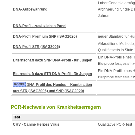
Labor Genomia ermögl
DNA-Aufbewahrung
Archivierung für die D
Jahren.
DNA-Profil - zusätzliches Panel
DNA-Profil Premium SNP (ISAG2020)
neuer Standard für Hu
Akkreditierte Methode,
DNA-Profil STR (ISAG2006)
Qualitätstests in Stufe 
Ein DNA-Profil eines 
Elternschaft dazu SNP DNA-Profil - für Jungen
Blutprobe festgestellt 
Ein DNA-Profil eines 
Elternschaft dazu STR DNA-Profil - für Jungen
Blutprobe festgestellt 
KOMBI
DNA-Profil des Hundes – Kombination
aus STR (ISAG2006) und SNP (ISAG2020)
PCR-Nachweis von Krankheitserregern
Test
CHV - Canine Herpes Virus
Qualitative PCR-Test