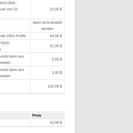
icht DNA-
auer von 10
22.00 $
kann nicht bestellt
werden
nde-DNA-Profile
64.00 $
 ISAG-
51.00 $
1
Hunds kann aus
5.00 $
werden.
Hunds kann aus
5.00 $
werden.
102.00 $
Preis
42.00 $