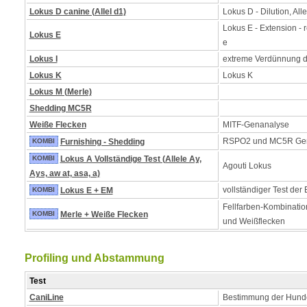
Lokus D canine (Allel d1)
Lokus D - Dilution, Alle
Lokus E - Extension - 
Lokus E
e
Lokus I
extreme Verdünnung 
Lokus K
Lokus K
Lokus M (Merle)
Shedding MC5R
Weiße Flecken
MITF-Genanalyse
RSPO2 und MC5R Ge
KOMBI
Furnishing - Shedding
KOMBI
Lokus A Vollständige Test (Allele Ay,
Agouti Lokus
Ays, aw at, asa, a)
vollständiger Test der
KOMBI
Lokus E + EM
Fellfarben-Kombinatio
KOMBI
Merle + Weiße Flecken
und Weißflecken
Profiling und Abstammung
Test
CaniLine
Bestimmung der Hund