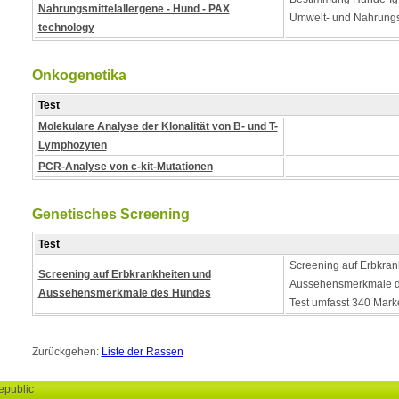
Nahrungsmittelallergene - Hund - PAX
Umwelt- und Nahrungs
technology
Onkogenetika
Test
Molekulare Analyse der Klonalität von B- und T-
Lymphozyten
PCR-Analyse von c-kit-Mutationen
Genetisches Screening
Test
Screening auf Erbkran
Screening auf Erbkrankheiten und
Aussehensmerkmale d
Aussehensmerkmale des Hundes
Test umfasst 340 Mark
Zurückgehen:
Liste der Rassen
epublic