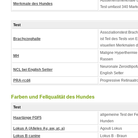
Aussehensmerkmale d
Merkmale des Hundes
Test umfasst 340 Mark
Test
Assoziationstest Brach
Brachyzephalie
ist Teil des Tests von
visuellen Merkmalen 
Maligne Hyperthermie - 
MH
Rassen
Neuronale Zeroidlipof
NCL bei English Setter
English Setter
PRA-rcd4
Progressive Retinaatr
Farben und Fellqualität des Hundes
Test
allgemeine Test der Fe
Haarlänge FGF5
Hunden
Lokus A (Alleles Ay, aw, at, a)
Agouti Lokus
Lokus B canine
Lokus B - Braun