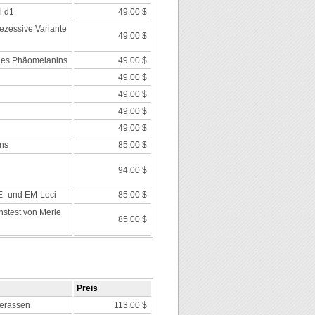
l d1
49.00 $
rezessive Variante
49.00 $
des Phäomelanins
49.00 $
49.00 $
49.00 $
49.00 $
49.00 $
ns
85.00 $
94.00 $
 E- und EM-Loci
85.00 $
nstest von Merle
85.00 $
Preis
erassen
113.00 $