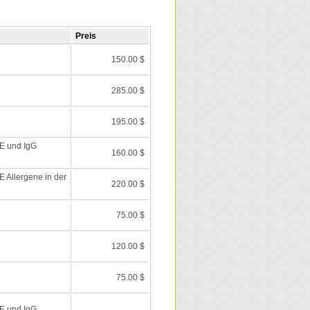
Preis
150.00 $
285.00 $
195.00 $
E und IgG
160.00 $
e
 Allergene in der
220.00 $
75.00 $
120.00 $
75.00 $
E und IgG