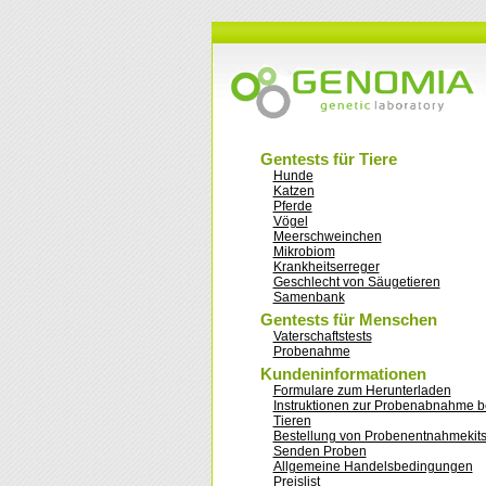
Gentests für Tiere
Hunde
Katzen
Pferde
Vögel
Meerschweinchen
Mikrobiom
Krankheitserreger
Geschlecht von Säugetieren
Samenbank
Gentests für Menschen
Vaterschaftstests
Probenahme
Kundeninformationen
Formulare zum Herunterladen
Instruktionen zur Probenabnahme b
Tieren
Bestellung von Probenentnahmekit
Senden Proben
Allgemeine Handelsbedingungen
Preislist