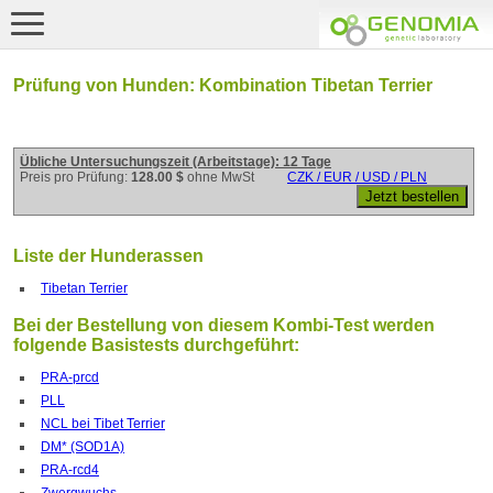
Prüfung von Hunden: Kombination Tibetan Terrier
Übliche Untersuchungszeit (Arbeitstage): 12 Tage
Preis pro Prüfung:
128.00 $
ohne MwSt
CZK / EUR / USD / PLN
Liste der Hunderassen
Tibetan Terrier
Bei der Bestellung von diesem Kombi-Test werden
folgende Basistests durchgeführt:
PRA-prcd
PLL
NCL bei Tibet Terrier
DM* (SOD1A)
PRA-rcd4
Zwergwuchs