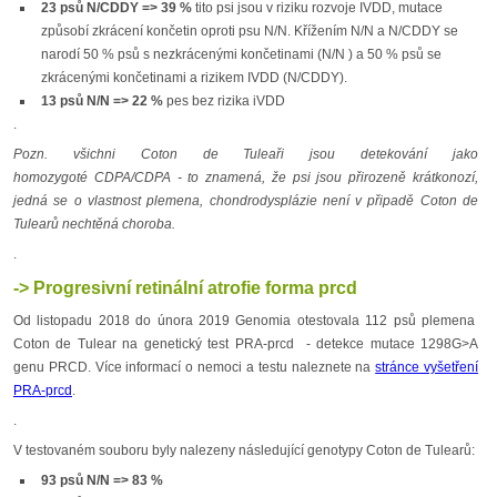
23 psů N/CDDY => 39 %
tito psi jsou v riziku rozvoje IVDD, mutace
způsobí zkrácení končetin oproti psu N/N. Křížením N/N a N/CDDY se
narodí 50 % psů s nezkrácenými končetinami (N/N ) a 50 % psů se
zkrácenými končetinami a rizikem IVDD (N/CDDY).
13 psů N/N => 22 %
pes bez rizika iVDD
.
Pozn. všichni Coton de Tuleaři jsou detekování jako
homozygoté CDPA/CDPA - to znamená, že psi jsou přirozeně krátkonozí,
jedná se o vlastnost plemena, chondrodysplázie není v připadě Coton de
Tulearů nechtěná choroba.
.
-> Progresivní retinální atrofie forma prcd
Od listopadu 2018 do února 2019 Genomia otestovala 112 psů plemena
Coton de Tulear na genetický test PRA-prcd - detekce mutace 1298G>A
genu PRCD. Více informací o nemoci a testu naleznete na
stránce vyšetření
PRA-prcd
.
.
V testovaném souboru byly nalezeny následující genotypy Coton de Tulearů:
93 psů N/N => 83 %