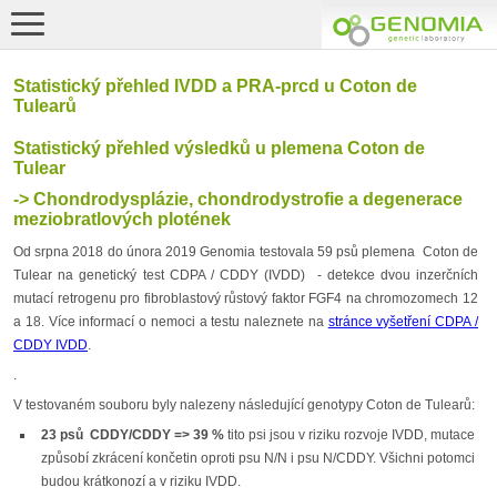
Statistický přehled IVDD a PRA-prcd u Coton de
Tulearů
Statistický přehled výsledků u plemena Coton de
Tulear
-> Chondrodysplázie, chondrodystrofie a degenerace
meziobratlových plotének
Od srpna 2018 do února 2019 Genomia testovala 59 psů plemena Coton de
Tulear na genetický test CDPA / CDDY (IVDD) - detekce dvou inzerčních
mutací retrogenu pro fibroblastový růstový faktor FGF4 na chromozomech 12
a 18. Více informací o nemoci a testu naleznete na
stránce vyšetření CDPA /
CDDY IVDD
.
.
V testovaném souboru byly nalezeny následující genotypy Coton de Tulearů:
23 psů CDDY/CDDY => 39 %
tito psi jsou v riziku rozvoje IVDD, mutace
způsobí zkrácení končetin oproti psu N/N i psu N/CDDY. Všichni potomci
budou krátkonozí a v riziku IVDD.