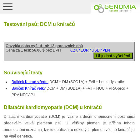
Testování psů: DCM u kníračů
Obvyklá doba vyšetření: 12 pracovních dnů
Cena za 1 test:
56.00 $
bez DPH
CZK / EUR / USD / PLN
Související testy
Balíček Knírač střední
DCM + DM (SOD1A) + FVII + Leukodystrofie
Balíček Knírač velký
DCM + DM (SOD1A) + FVII + HUU + PRA-prcd +
PRA NECAP1
Dilatační kardiomyopatie (DCM) u kníračů
Dilatační kardiomyopatie (DCM) je vážné srdeční onemocnění postihující
především velká plemena psů. U většiny plemen je příčina tohoto
onemocnění neznámá, tzv. idiopatická, u některých plemen včetně kníračů je
na vině genetika.