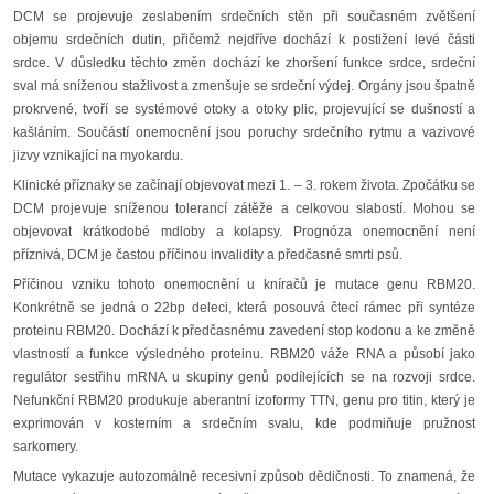
DCM se projevuje zeslabením srdečních stěn při současném zvětšení
objemu srdečních dutin, přičemž nejdříve dochází k postižení levé části
srdce. V důsledku těchto změn dochází ke zhoršení funkce srdce, srdeční
sval má sníženou stažlivost a zmenšuje se srdeční výdej. Orgány jsou špatně
prokrvené, tvoří se systémové otoky a otoky plic, projevující se dušností a
kašláním. Součástí onemocnění jsou poruchy srdečního rytmu a vazivové
jizvy vznikající na myokardu.
Klinické příznaky se začínají objevovat mezi 1. – 3. rokem života. Zpočátku se
DCM projevuje sníženou tolerancí zátěže a celkovou slabostí. Mohou se
objevovat krátkodobé mdloby a kolapsy. Prognóza onemocnění není
příznivá, DCM je častou příčinou invalidity a předčasné smrti psů.
Příčinou vzniku tohoto onemocnění u kníračů je mutace genu RBM20.
Konkrétně se jedná o 22bp deleci, která posouvá čtecí rámec při syntéze
proteinu RBM20. Dochází k předčasnému zavedení stop kodonu a ke změně
vlastností a funkce výsledného proteinu. RBM20 váže RNA a působí jako
regulátor sestřihu mRNA u skupiny genů podílejících se na rozvoji srdce.
Nefunkční RBM20 produkuje aberantní izoformy TTN, genu pro titin, který je
exprimován v kosterním a srdečním svalu, kde podmiňuje pružnost
sarkomery.
Mutace vykazuje autozomálně recesivní způsob dědičnosti. To znamená, že