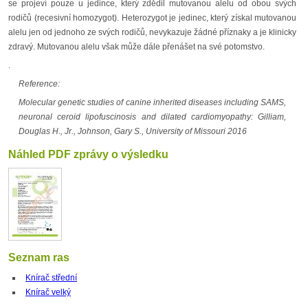
se projeví pouze u jedince, který zdědil mutovanou alelu od obou svých
rodičů (recesivní homozygot). Heterozygot je jedinec, který získal mutovanou
alelu jen od jednoho ze svých rodičů, nevykazuje žádné příznaky a je klinicky
zdravý. Mutovanou alelu však může dále přenášet na své potomstvo.
.
Reference:
Molecular genetic studies of canine inherited diseases including SAMS,
neuronal ceroid lipofuscinosis and dilated cardiomyopathy: Gilliam,
Douglas H., Jr., Johnson, Gary S., University of Missouri 2016
Náhled PDF zprávy o výsledku
Seznam ras
Knírač střední
Knírač velký