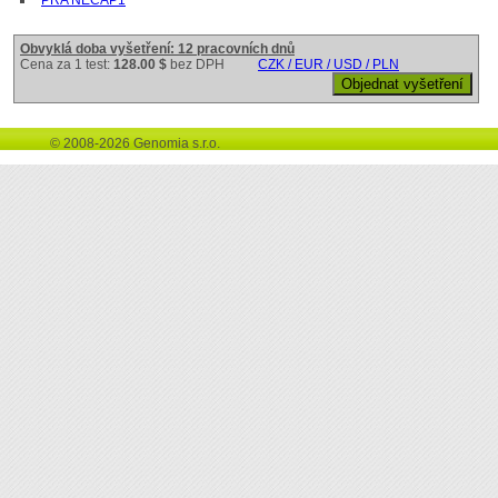
Obvyklá doba vyšetření: 12 pracovních dnů
Cena za 1 test:
128.00 $
bez DPH
CZK / EUR / USD / PLN
© 2008-2026 Genomia s.r.o.