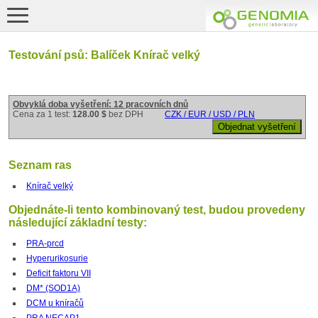
Testování psů: Balíček Knírač velký
Obvyklá doba vyšetření: 12 pracovních dnů
Cena za 1 test:
128.00 $
bez DPH
CZK / EUR / USD / PLN
Seznam ras
Knírač velký
Objednáte-li tento kombinovaný test, budou provedeny
následující základní testy:
PRA-prcd
Hyperurikosurie
Deficit faktoru VII
DM* (SOD1A)
DCM u kníračů
PRA NECAP1