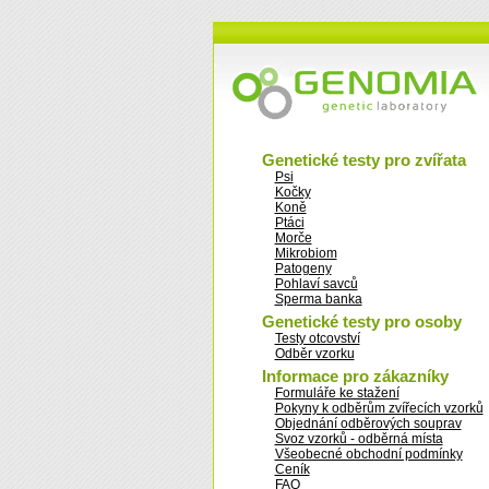
Genetické testy pro zvířata
Psi
Kočky
Koně
Ptáci
Morče
Mikrobiom
Patogeny
Pohlaví savců
Sperma banka
Genetické testy pro osoby
Testy otcovství
Odběr vzorku
Informace pro zákazníky
Formuláře ke stažení
Pokyny k odběrům zvířecích vzorků
Objednání odběrových souprav
Svoz vzorků - odběrná místa
Všeobecné obchodní podmínky
Ceník
FAQ