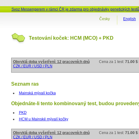
Svoz Messengerem v rámci ČR je zdarma pro objednávky genetických test
Česky
English
Testování koček: HCM (MCO) + PKD
Obvyklá doba vyšetření: 12 pracovních dnů
Cena za 1 test:
71.00 $
CZK / EUR / USD / PLN
Seznam ras
Mainská mývalí kočka
Objednáte-li tento kombinovaný test, budou provedeny 
PKD
HCM u Mainské mývalí kočky
Obvyklá doba vyšetření: 12 pracovních dnů
Cena za 1 test:
71.00 $
CZK / EUR / USD / PLN