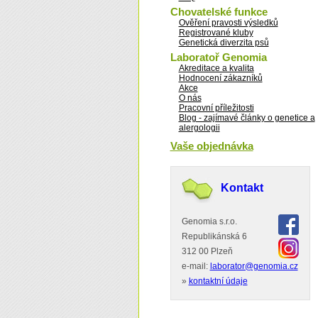
Chovatelské funkce
Ověření pravosti výsledků
Registrované kluby
Genetická diverzita psů
Laboratoř Genomia
Akreditace a kvalita
Hodnocení zákazníků
Akce
O nás
Pracovní příležitosti
Blog - zajímavé články o genetice a
alergologii
Vaše objednávka
Kontakt
Genomia s.r.o.
Republikánská 6
312 00 Plzeň
e-mail:
laborator@genomia.cz
»
kontaktní údaje