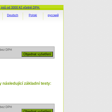
ů psů od 3000 Kč včetně DPH.
Deutsch
Polski
русский
bez DPH
následující základní testy:
bez DPH