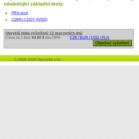
následující základní testy:
PRA-prcd
CDPA / CDDY (IVDD)
Obvyklá doba vyšetření: 12 pracovních dnů
Cena za 1 test:
94.00 $
bez DPH
CZK / EUR / USD / PLN
© 2008-2026 Genomia s.r.o.