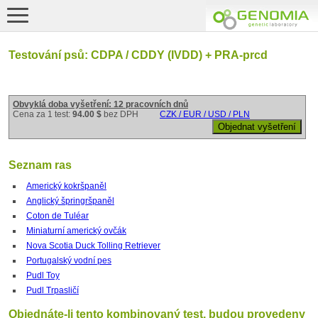
Testování psů: CDPA / CDDY (IVDD) + PRA-prcd
Obvyklá doba vyšetření: 12 pracovních dnů
Cena za 1 test:
94.00 $
bez DPH
CZK / EUR / USD / PLN
Seznam ras
Americký kokršpaněl
Anglický špringršpaněl
Coton de Tuléar
Miniaturní americký ovčák
Nova Scotia Duck Tolling Retriever
Portugalský vodní pes
Pudl Toy
Pudl Trpasličí
Objednáte-li tento kombinovaný test, budou provedeny