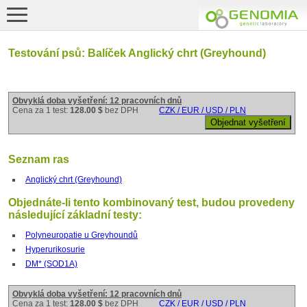
Testování psů: Balíček Anglický chrt (Greyhound)
Obvyklá doba vyšetření: 12 pracovních dnů
Cena za 1 test:
128.00 $
bez DPH
CZK / EUR / USD / PLN
Seznam ras
Anglický chrt (Greyhound)
Objednáte-li tento kombinovaný test, budou provedeny
následující základní testy:
Polyneuropatie u Greyhoundů
Hyperurikosurie
DM* (SOD1A)
Obvyklá doba vyšetření: 12 pracovních dnů
Cena za 1 test:
128.00 $
bez DPH
CZK / EUR / USD / PLN