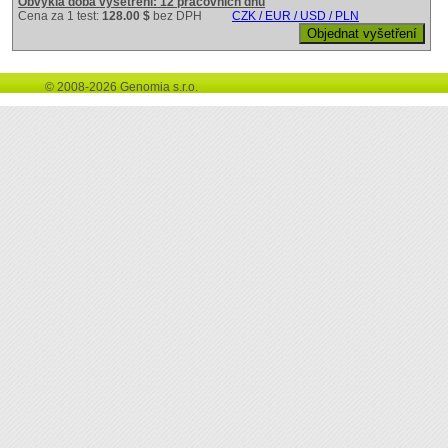
Obvyklá doba vyšetření: 12 pracovních dnů
Cena za 1 test:
128.00 $
bez DPH
CZK / EUR / USD / PLN
© 2008-2026 Genomia s.r.o.