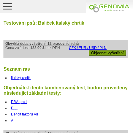
Testování psů: Balíček Italský chrtík
Obvyklá doba vyšetření: 12 pracovních dnů
Cena za 1 test:
128.00 $
bez DPH
CZK / EUR / USD / PLN
Seznam ras
Italský chrtík
Objednáte-li tento kombinovaný test, budou provedeny
následující základní testy:
PRA-prcd
PLL
Deficit faktoru VII
AI