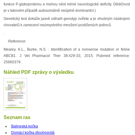
funkce P-glykoproteinu a mohou nést mírné neurologické deficity. Dědičnost
je v takovém případě autosomálně neúplně dominantní.)
Genetický test dokáže jasně odhalit genotyp zvířete a je vhodným nástrojem
chovatelů k zamezení neúmyslného množení postižených jedinců.
.
Reference:
Mealey, K.L., Burke, N.S. : Identification of a nonsense mutation in feline
ABCB1. J Vet Pharmacol Ther 38:429-33, 2015. Pubmed reference:
25660379.
Náhled PDF zprávy o výsledku
Seznam ras
Balineská kočka
Domácí kočka dlouhosrstá