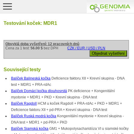
Testování koček: MDR1
Obvyklá doba vyšetření: 12 pracovních dnů
Cena za 1 test:
56.00 $
bez DPH
CZK / EUR / USD / PLN
Související testy
Balíček Balineská kočka
Deficience faktoru XII + Krevní skupina - DNA
test + MDR1 + PRA-rdAc
Balíček Domácí kočka dlouhosrstá
PK deficience + Kongenitální
myotonie + MDR1 + PKD + Krevní skupina - DNA test
Balíček Ragdoll
HCM u koček Ragdoll + PRA-rdAc + PKD + MDR1 +
Deficience faktoru XII + pd-PRA + Krevní skupina - DNA test
Balíček Ruská modrá kočka
Kongenitální myotonie + Krevní skupina -
DNA test + MDR1 + pd-PRA + PKD
Balíček Siamská kočka
GM1 + Mukopolysacharidóza VI u siamské kočky