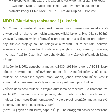
+ Mukopolysacharidóza VI u krátkosrsté kočky domácí a siamské kočky
+ Cystinurie typu B + Deficience faktoru XII + Primární glaukom 3 u
siamské kočky + PRA-rdAc + MDR1 + Krevní skupina - DNA test
MDR1 (Multi-drug resistance 1) u koček
MDR1 má za následek vyšší riziko nežádoucích reakcí na substráty P-
glykoproteinu, jako je ivermektin a makrocyklické laktony. Tyto látky se běžně
vyskytují v preventivních přípravcích proti blechám a klíšťatům pro kočky a
psy. Klinické projevy jsou neurologické a zahrnují útlum centrální nervové
soustavy, ataxii (poruchu koordinace pohybů), třes, slinění, zvracení,
mydriázu (rozšířené zornice), poruchy dýchání a v těžkých případech kóma
až smrt.
U koček je MDR1 způsobena mutací c.1930_1931del v genu ABCB1, který
kóduje P-glykoprotein, klíčový transporter při rozkládání léčiv. V důsledku
mutace se předčasně vytváří stop kodon, jehož zavedení může vést k
abnormálně zkrácenému P-glykoproteinu a poškození jeho funkce.
Způsob dědičnosti mutace je zřejmě autosomálně recesivní. To znamená, že
se MDR1 rozvine pouze u jedinců, kteří zdědí od obou svých rodičů
mutovaný gen (postižení homozygoti). Heterozygoti přenášejí mutaci na své
potomky, ale sami jsou klinicky zdraví.
(pozn.: U jiných druhů zvířat, např. psů, je u heterozygotů částečně omezena