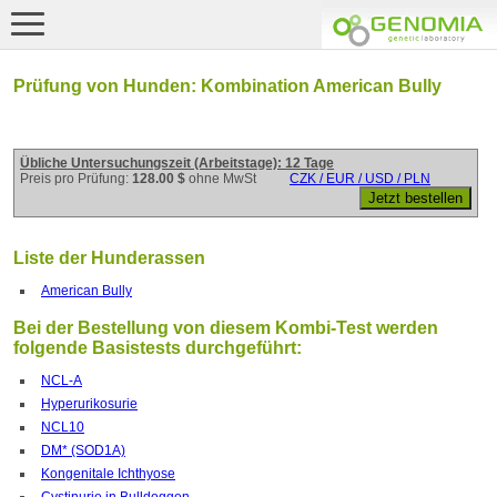
Prüfung von Hunden: Kombination American Bully
Übliche Untersuchungszeit (Arbeitstage): 12 Tage
Preis pro Prüfung:
128.00 $
ohne MwSt
CZK / EUR / USD / PLN
Liste der Hunderassen
American Bully
Bei der Bestellung von diesem Kombi-Test werden
folgende Basistests durchgeführt:
NCL-A
Hyperurikosurie
NCL10
DM* (SOD1A)
Kongenitale Ichthyose
Cystinurie in Bulldoggen