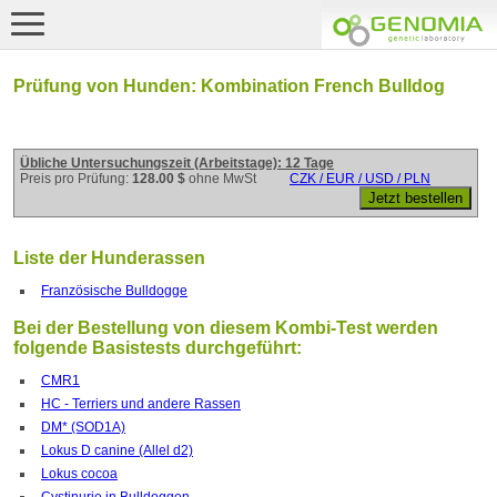
Prüfung von Hunden: Kombination French Bulldog
Übliche Untersuchungszeit (Arbeitstage): 12 Tage
Preis pro Prüfung:
128.00 $
ohne MwSt
CZK / EUR / USD / PLN
Liste der Hunderassen
Französische Bulldogge
Bei der Bestellung von diesem Kombi-Test werden
folgende Basistests durchgeführt:
CMR1
HC - Terriers und andere Rassen
DM* (SOD1A)
Lokus D canine (Allel d2)
Lokus cocoa
Cystinurie in Bulldoggen