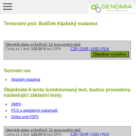
Testování psů: Balíček Aljašský malamut
Obvyklá doba vyšetření: 12 pracovních dnů
Cena za 1 test:
128.00 $
bez DPH
CZK / EUR / USD / PLN
Seznam ras
Aljašský malamut
Objednáte-li tento kombinovaný test, budou provedeny
následující základní testy:
AMPn
PCD u aljašských malamutů
Délka srsti FGF5
Obvyklá doba vyšetření: 12 pracovních dnů
Cena za 1 test:
128.00 $
bez DPH
CZK / EUR / USD / PLN