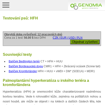
Testování psů: HFH
Obvyklá doba vyšetření: 12 pracovních dnů
Cena za 1 test:
56.00 $
bez DPH
CZK / EUR / USD / PLN
Související testy
Balíček Bedlington teriér
CT + HFH + HUU
Balíček Bordeauxská doga
CMR1 + HFH + Zkrácený ocásek (Screw tail)
Balíček Kromforländer
HFH + HUU + vWDI + DM* (SOD1A) + MDR1
Palmoplantární hyperkeratóza u irského teriéra a
kromforländera
Hyperkeratóza (HFH) je onemocnění kůže charakterizované nadměrnou
tvorbou keratinu. Vede k rohovatění kůže, zejména na polštářcích nohou a
nosní houbě, ale může se objevit i na loktech a dalších částech těla, kde