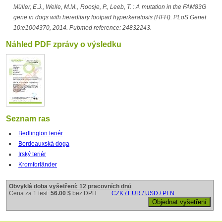
Müller, E.J., Welle, M.M., Roosje, P., Leeb, T. : A mutation in the FAM83G
gene in dogs with hereditary footpad hyperkeratosis (HFH). PLoS Genet
10:e1004370, 2014. Pubmed reference: 24832243.
Náhled PDF zprávy o výsledku
Seznam ras
Bedlington teriér
Bordeauxská doga
Irský teriér
Kromforländer
Obvyklá doba vyšetření: 12 pracovních dnů
Cena za 1 test:
56.00 $
bez DPH
CZK / EUR / USD / PLN