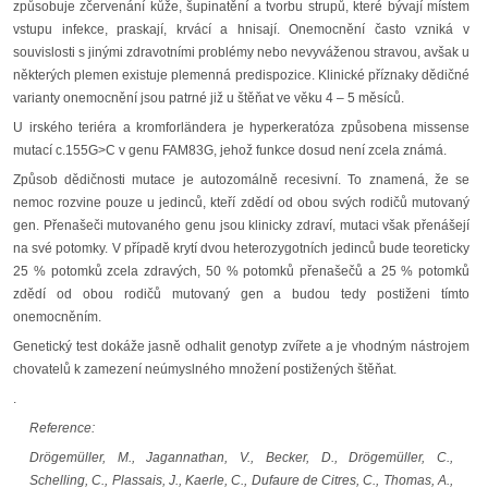
způsobuje zčervenání kůže, šupinatění a tvorbu strupů, které bývají místem
vstupu infekce, praskají, krvácí a hnisají. Onemocnění často vzniká v
souvislosti s jinými zdravotními problémy nebo nevyváženou stravou, avšak u
některých plemen existuje plemenná predispozice. Klinické příznaky dědičné
varianty onemocnění jsou patrné již u štěňat ve věku 4 – 5 měsíců.
U irského teriéra a kromforländera je hyperkeratóza způsobena missense
mutací c.155G>C v genu FAM83G, jehož funkce dosud není zcela známá.
Způsob dědičnosti mutace je autozomálně recesivní. To znamená, že se
nemoc rozvine pouze u jedinců, kteří zdědí od obou svých rodičů mutovaný
gen. Přenašeči mutovaného genu jsou klinicky zdraví, mutaci však přenášejí
na své potomky. V případě krytí dvou heterozygotních jedinců bude teoreticky
25 % potomků zcela zdravých, 50 % potomků přenašečů a 25 % potomků
zdědí od obou rodičů mutovaný gen a budou tedy postiženi tímto
onemocněním.
Genetický test dokáže jasně odhalit genotyp zvířete a je vhodným nástrojem
chovatelů k zamezení neúmyslného množení postižených štěňat.
.
Reference:
Drögemüller, M., Jagannathan, V., Becker, D., Drögemüller, C.,
Schelling, C., Plassais, J., Kaerle, C., Dufaure de Citres, C., Thomas, A.,