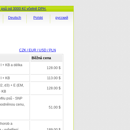
ů psů od 3000 Kč včetně DPH.
Deutsch
Polski
русский
CZK / EUR / USD / PLN
Běžná cena
 I + KB a délka
128.00 $
 I + KB
113.00 $
d2, d3) + E (EM,
128.00 $
+ KB
filu psů - SNP
výhodněnou cenu,
51.00 $
chorob a
 - vyšetření
189.00 $