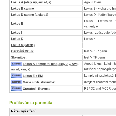
Lokus A (alely Ay, aw, at, a)
Agouti lokus
Lokus B canine
Lokus B - vloha pro h
Lokus D canine (alela d1)
Lokus D - ředění barvy
Lokus E - Extension - 
Lokus E
varianty e
Lokus I
Lokus I způsobuje řed
Lokus K
Lokus K
Lokus M (Merle)
Osrstění MC5R
test MC5R genu
Skvrnitost
test MITF genu
Agouti lokus - koletní t
KOMBI
Lokus A kompletní test (alely Ay, Ays,
rozlišení haplotypů Ay
aw at, asa, a)
kompletní test lokusů 
KOMBI
Lokus E + EM
dvojtest zbarvení merle 
KOMBI
Merle + bílá skvrnitost
RSPO2 and MC5R ge
KOMBI
Osrstění - línavost
Profilování a parentita
Název vyšetření