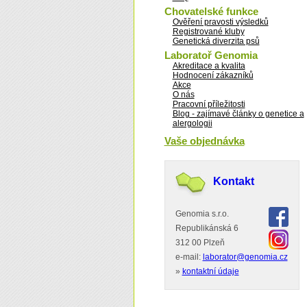
Chovatelské funkce
Ověření pravosti výsledků
Registrované kluby
Genetická diverzita psů
Laboratoř Genomia
Akreditace a kvalita
Hodnocení zákazníků
Akce
O nás
Pracovní příležitosti
Blog - zajímavé články o genetice a
alergologii
Vaše objednávka
Kontakt
Genomia s.r.o.
Republikánská 6
312 00 Plzeň
e-mail:
laborator@genomia.cz
»
kontaktní údaje