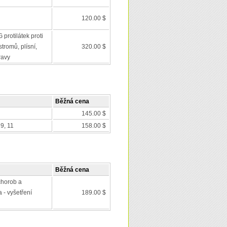
120.00 $
 protilátek proti
tromů, plísní,
320.00 $
ravy
Běžná cena
145.00 $
9, 11
158.00 $
Běžná cena
chorob a
 - vyšetření
189.00 $