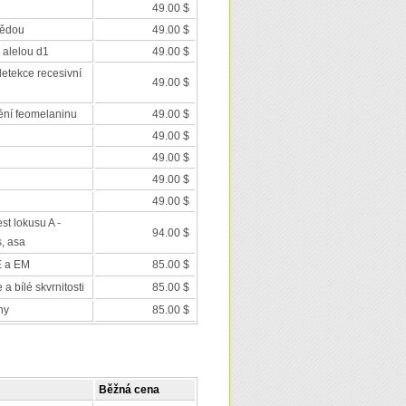
49.00 $
nědou
49.00 $
 alelou d1
49.00 $
detekce recesivní
49.00 $
ění feomelaninu
49.00 $
49.00 $
49.00 $
49.00 $
49.00 $
est lokusu A -
94.00 $
s, asa
E a EM
85.00 $
a bílé skvrnitosti
85.00 $
ny
85.00 $
Běžná cena