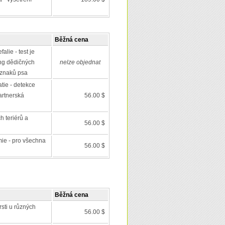
Běžná cena
alie - test je
ing dědičných
nelze objednat
 znaků psa
tie - detekce
artnerská
56.00 $
h teriérů a
56.00 $
mie - pro všechna
56.00 $
Běžná cena
rsti u různých
56.00 $