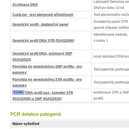
Laboratoř Genomia um
Archivace DNA
DNA po dobu 10 let.
CaniLine - test plemenné příslušnosti
Test plemenného slož
Dodatečný panel STR 
Genetický profil - dodatečný panel
sporné případy ověřen
Akreditovaná metoda, I
Genetický profil DNA STR (ISAG2006)
v ranku 1
Genetický profil DNA, prémiový SNP
nový standard DNA pro
(ISAG2020)
Parentita ke genetickému SNP profilu - pro
Test paternity preferuj
potomky
Parentita ke genetickému STR profilu - pro
Test paternity preferuj
potomky
kombinace STR a SNP
KOMBI
DNA profil psa - komplet STR
profilů
(ISAG2006) a SNP (ISAG2020)
PCR detekce patogenů
Název vyšetření