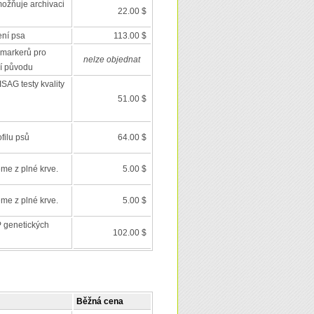
ožňuje archivaci
22.00 $
ení psa
113.00 $
markerů pro
nelze objednat
í původu
SAG testy kvality
51.00 $
filu psů
64.00 $
eme z plné krve.
5.00 $
eme z plné krve.
5.00 $
 genetických
102.00 $
Běžná cena