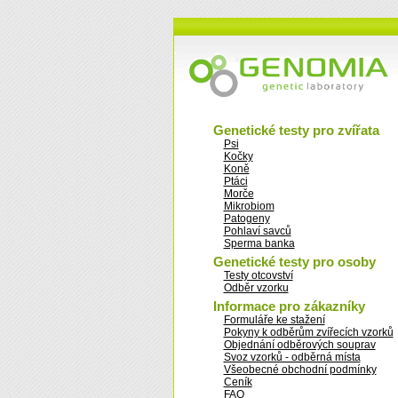
Genetické testy pro zvířata
Psi
Kočky
Koně
Ptáci
Morče
Mikrobiom
Patogeny
Pohlaví savců
Sperma banka
Genetické testy pro osoby
Testy otcovství
Odběr vzorku
Informace pro zákazníky
Formuláře ke stažení
Pokyny k odběrům zvířecích vzorků
Objednání odběrových souprav
Svoz vzorků - odběrná místa
Všeobecné obchodní podmínky
Ceník
FAQ