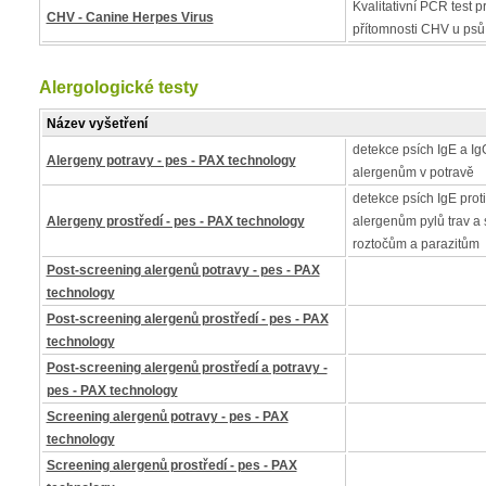
Kvalitativní PCR test pr
CHV - Canine Herpes Virus
přítomnosti CHV u psů
Alergologické testy
Název vyšetření
detekce psích IgE a IgG
Alergeny potravy - pes - PAX technology
alergenům v potravě
detekce psích IgE proti
Alergeny prostředí - pes - PAX technology
alergenům pylů trav a 
roztočům a parazitům
Post-screening alergenů potravy - pes - PAX
technology
Post-screening alergenů prostředí - pes - PAX
technology
Post-screening alergenů prostředí a potravy -
pes - PAX technology
Screening alergenů potravy - pes - PAX
technology
Screening alergenů prostředí - pes - PAX