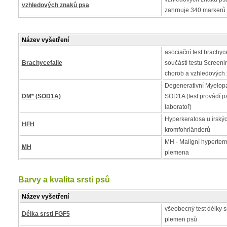
vzhledových znaků psa
zahrnuje 340 markerů
Název vyšetření
asociační test brachycef
Brachycefalie
součástí testu Screen
chorob a vzhledových
Degenerativní Myelopa
DM* (SOD1A)
SOD1A (test provádí p
laboratoř)
Hyperkeratosa u irskýc
HFH
kromfohrländerů
MH - Maligní hyperter
MH
plemena
Barvy a kvalita srsti psů
Název vyšetření
všeobecný test délky s
Délka srsti FGF5
plemen psů