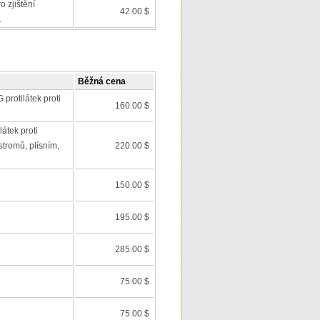
o zjištění
42.00 $
.
Běžná cena
 protilátek proti
160.00 $
látek proti
stromů, plísním,
220.00 $
150.00 $
195.00 $
285.00 $
75.00 $
75.00 $