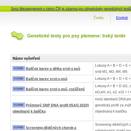
Svoz Messengerem v rámci ČR je zdarma pro objednávky genetických test
Česky
English
Genetické testy pro psy plemene: Irský teriér
Název vyšetření
Lokusy A + B + D + E +
KOMBI
Balíček barev a délka srsti u psů
srsti M1, M3, M4, M5
Lokusy A + B + D + E +
KOMBI
Balíček barev srsti u psů
Lokusy A + B + D (d1, 
KOMBI
Balíček barev srsti u psů, rozšířený
eG,eH, e1, e2, e3) + I 
nový standard DNA pro
KOMBI
Prémiový SNP DNA profil (ISAG 2020)
genetický profil za z
objednaný k balíčku
objednaný k balíčku
Screening dědičných 
KOMBI
Screening dědičných chorob a
vzhledových znaků psa