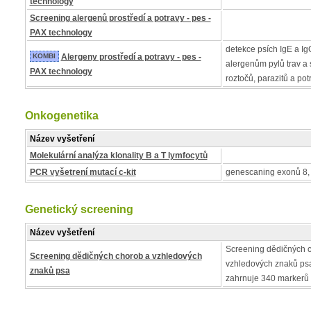
technology
Screening alergenů prostředí a potravy - pes -
PAX technology
detekce psích IgE a IgG
KOMBI
Alergeny prostředí a potravy - pes -
alergenům pylů trav a s
PAX technology
roztočů, parazitů a pot
Onkogenetika
Název vyšetření
Molekulární analýza klonality B a T lymfocytů
PCR vyšetrení mutací c-kit
genescaning exonů 8, 
Genetický screening
Název vyšetření
Screening dědičných 
Screening dědičných chorob a vzhledových
vzhledových znaků psa
znaků psa
zahrnuje 340 markerů