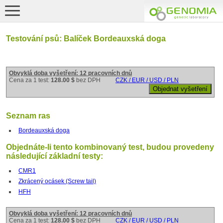
Testování psů: Balíček Bordeauxská doga
Obvyklá doba vyšetření: 12 pracovních dnů
Cena za 1 test:
128.00 $
bez DPH
CZK / EUR / USD / PLN
Seznam ras
Bordeauxská doga
Objednáte-li tento kombinovaný test, budou provedeny
následující základní testy:
CMR1
Zkrácený ocásek (Screw tail)
HFH
Obvyklá doba vyšetření: 12 pracovních dnů
Cena za 1 test:
128.00 $
bez DPH
CZK / EUR / USD / PLN