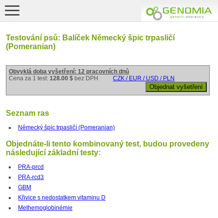
Testování psů: Balíček Německý špic trpasličí
(Pomeranian)
Obvyklá doba vyšetření: 12 pracovních dnů
Cena za 1 test:
128.00 $
bez DPH
CZK / EUR / USD / PLN
Seznam ras
Německý špic trpasličí (Pomeranian)
Objednáte-li tento kombinovaný test, budou provedeny
následující základní testy:
PRA-prcd
PRA-rcd3
GBM
Křivice s nedostatkem vitaminu D
Methemoglobinémie