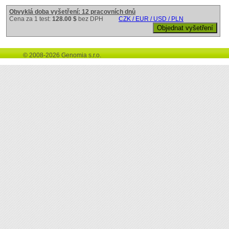
Obvyklá doba vyšetření: 12 pracovních dnů
Cena za 1 test:
128.00 $
bez DPH
CZK / EUR / USD / PLN
© 2008-2026 Genomia s.r.o.