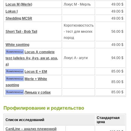
Locus M (Merle)
Локус M - Mерль
49.00 $
Lokus I
49.00 $
Shedding MC5R
49.00 $
Короткохвостость
Short Tail - Bob Tail
- тест для многих
56.00 $
пород
White spotting
49.00 $
Комплексы
Locus A complete
Локус A - агути
94.00 $
test (alleles Ay, Ays, aw at, asa,
a)
85.00 $
Комплексы
Locus E + EM
Комплексы
Merle + White
85.00 $
spotting
85.00 $
Комплексы
Линька у собак
Профилирование и pодительство
Стандартная
Список исследований
цена
CaniLine – анализ племенной