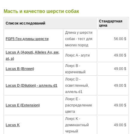
Масть и качество шерсти собак
Стандартная
Список исследований
цена
Длина у шерсти
FGF5 Ген длины шерсти
собак - тест для
56.00 $
многих пород
Locus A (Agouti, Alleles Ay, aw,
Локус A - агути
49.00 $
at, a)
Локус B -
Locus B (Brown)
49.00 $
коричневый
Локус D -
Locus D (Dilution) - аллель d1
осветленный,
49.00 $
аллель d1
Локус Е -
Locus E (Extension)
распределение
49.00 $
цвета
Локус K -
Locus K
доминантный
49.00 $
черный