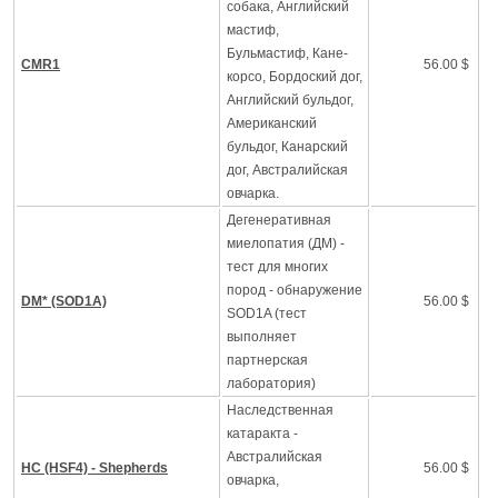
собака, Английский
мастиф,
Бульмастиф, Кане-
CMR1
56.00 $
корсо, Бордоский дог,
Английский бульдог,
Американский
бульдог, Канарский
дог, Австралийская
овчарка.
Дегенеративная
миелопатия (ДМ) -
тест для многих
пород - обнаружение
DM* (SOD1A)
56.00 $
SOD1A (тест
выполняет
партнерская
лаборатория)
Наследственная
катаракта -
Австралийская
HC (HSF4) - Shepherds
56.00 $
овчарка,