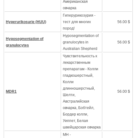
Американская
овчарка
Гиперурикозурия -
Hyperurikosurie (HUU)
тест для многих
56.00 $
пород!
Hyposegmentation of
Hyposegmentation of
granulocytes in
56.00 $
granulocytes
Australian Shepherd
Чувствительность к
лекарственным
препаратам - Колли
гладкошерстный,
Колли
длинношерстный,
MDR1
56.00 $
Шелти,
Австралийская
овчарка, Бобтейл,
Бордер колли,
Уиппет, Белая
швейцарская овчарка
MH -