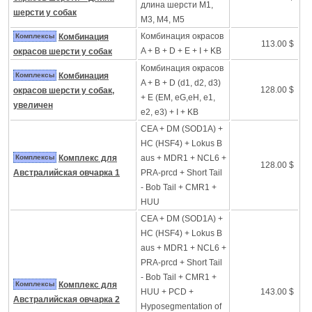
длина шерсти M1,
шерсти у собак
M3, M4, M5
Комбинация окрасов
Комплексы
Комбинация
113.00 $
A + B + D + E + I + KB
окрасов шерсти у собак
Комбинация окрасов
Комплексы
Комбинация
A + B + D (d1, d2, d3)
128.00 $
окрасов шерсти у собак,
+ E (EM, eG,eH, e1,
увеличен
e2, e3) + I + KB
CEA + DM (SOD1A) +
HC (HSF4) + Lokus B
Комплексы
Комплекс для
aus + MDR1 + NCL6 +
128.00 $
Австралийская овчарка 1
PRA-prcd + Short Tail
- Bob Tail + CMR1 +
HUU
CEA + DM (SOD1A) +
HC (HSF4) + Lokus B
aus + MDR1 + NCL6 +
PRA-prcd + Short Tail
- Bob Tail + CMR1 +
Комплексы
Комплекс для
HUU + PCD +
143.00 $
Австралийская овчарка 2
Hyposegmentation of