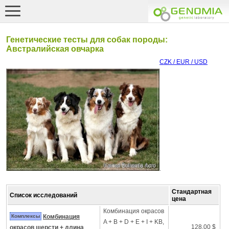
Генетические тесты для собак породы:
Австралийская овчарка
CZK / EUR / USD
.
Стандартная
Список исследований
цена
Комбинация окрасов
Комплексы
Комбинация
A + B + D + E + I + KB,
128.00 $
окрасов шерсти + длина