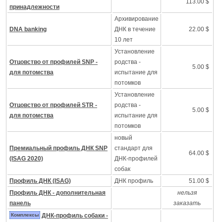
113.00 $
принадлежности
Архивирование
DNA banking
ДНК в течение
22.00 $
10 лет
Установление
Отцовство от профилей SNP -
родства -
5.00 $
для потомства
испытание для
потомков
Установление
Отцовство от профилей STR -
родства -
5.00 $
для потомства
испытание для
потомков
новый
Премиальный профиль ДНК SNP
стандарт для
64.00 $
(ISAG 2020)
ДНК-профилей
собак
Профиль ДНК (ISAG)
ДНК профиль
51.00 $
Профиль ДНК - дополнительная
нельзя
панель
заказать
Комплексы
ДНК-профиль собаки -