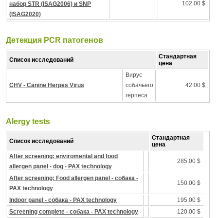
102.00 $
набор STR (ISAG2006) и SNP
(ISAG2020)
Детекция PCR патогенов
Стандартная
Список исследований
цена
Вирус
CHV - Canine Herpes Virus
собачьего
42.00 $
герпеса
Alergy tests
Стандартная
Список исследований
цена
After screening: enviromental and food
285.00 $
allergen panel - dog - PAX technology
After screening: Food allergen panel - собака -
150.00 $
PAX technology
Indoor panel - собака - PAX technology
195.00 $
Screening complete - собака - PAX technology
120.00 $