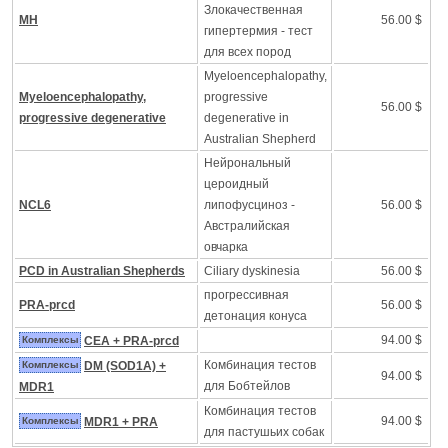
Злокачественная
MH
56.00 $
гипертермия - тест
для всех пород
Myeloencephalopathy,
Myeloencephalopathy,
progressive
56.00 $
progressive degenerative
degenerative in
Australian Shepherd
Нейрональный
цероидный
NCL6
липофусциноз -
56.00 $
Австралийская
овчарка
PCD in Australian Shepherds
Ciliary dyskinesia
56.00 $
прогрессивная
PRA-prcd
56.00 $
детонация конуса
94.00 $
Комплексы
CEA + PRA-prcd
Комбинация тестов
Комплексы
DM (SOD1A) +
94.00 $
для Бобтейлов
MDR1
Комбинация тестов
94.00 $
Комплексы
MDR1 + PRA
для пастушьих собак