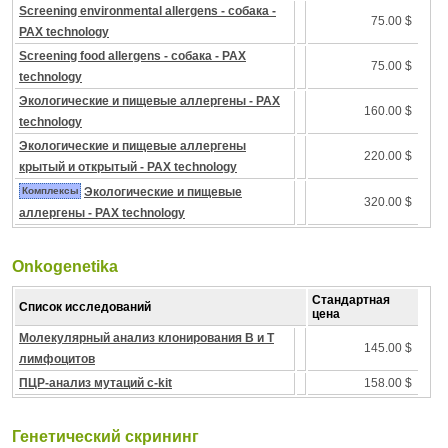
Screening environmental allergens - собака -
75.00 $
PAX technology
Screening food allergens - собака - PAX
75.00 $
technology
Экологические и пищевые аллергены - PAX
160.00 $
technology
Экологические и пищевые аллергены
220.00 $
крытый и открытый - PAX technology
Комплексы
Экологические и пищевые
320.00 $
аллергены - PAX technology
Onkogenetika
Стандартная
Список исследований
цена
Молекулярный анализ клонирования B и T
145.00 $
лимфоцитов
ПЦР-анализ мутаций c-kit
158.00 $
Генетический скрининг