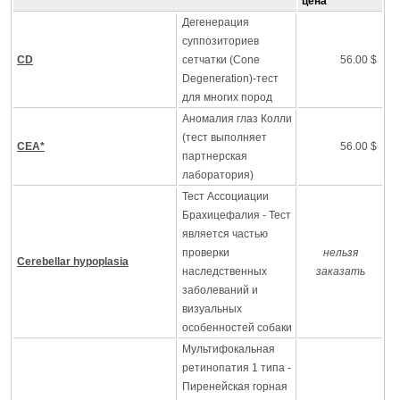
цена
Дегенерация
суппозиториев
CD
сетчатки (Cone
56.00 $
Degeneration)-тест
для многих пород
Аномалия глаз Колли
(тест выполняет
CEA*
56.00 $
партнерская
лаборатория)
Тест Ассоциации
Брахицефалия - Тест
является частью
проверки
нельзя
Cerebellar hypoplasia
наследственных
заказать
заболеваний и
визуальных
особенностей собаки
Мультифокальная
ретинопатия 1 типа -
Пиренейская горная