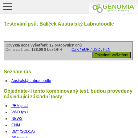
Testování psů: Balíček Australský Labradoodle
Obvyklá doba vyšetření: 12 pracovních dnů
Cena za 1 test:
128.00 $
bez DPH
CZK / EUR / USD / PLN
Seznam ras
Australský Labradoodle
Objednáte-li tento kombinovaný test, budou provedeny
následující základní testy:
PRA-prcd
VWD typ I
NEWS
CNM
DM* (SOD1A)
PRA-rcd4