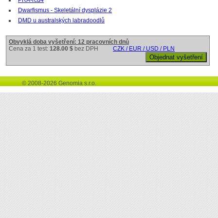
Dwarfismus - Skeletální dysplázie 2
DMD u australských labradoodlů
Obvyklá doba vyšetření: 12 pracovních dnů
Cena za 1 test:
128.00 $
bez DPH
CZK / EUR / USD / PLN
© 2008-2026 Genomia s.r.o.