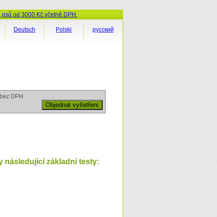
ů psů od 3000 Kč včetně DPH.
Deutsch
Polski
русский
bez DPH
následující základní testy: