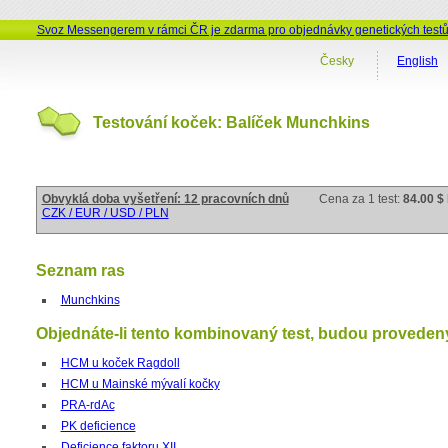
Svoz Messengerem v rámci ČR je zdarma pro objednávky genetických test
Česky
English
Testování koček: Balíček Munchkins
Obvyklá doba vyšetření: 12 pracovních dnů
Cena za 1 test:
84.00 $
CZK / EUR / USD / PLN
Seznam ras
Munchkins
Objednáte-li tento kombinovaný test, budou provedeny 
HCM u koček Ragdoll
HCM u Mainské mývalí kočky
PRA-rdAc
PK deficience
Deficience faktoru XII