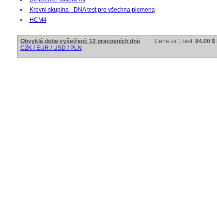
Krevní skupina - DNA test pro všechna plemena
HCM4
Obvyklá doba vyšetření: 12 pracovních dnů
Cena za 1 test:
84.00 $
CZK / EUR / USD / PLN