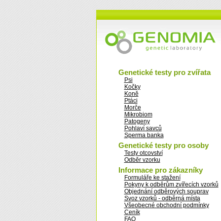
Genetické testy pro zvířata
Psi
Kočky
Koně
Ptáci
Morče
Mikrobiom
Patogeny
Pohlaví savců
Sperma banka
Genetické testy pro osoby
Testy otcovství
Odběr vzorku
Informace pro zákazníky
Formuláře ke stažení
Pokyny k odběrům zvířecích vzorků
Objednání odběrových souprav
Svoz vzorků - odběrná místa
Všeobecné obchodní podmínky
Ceník
FAQ