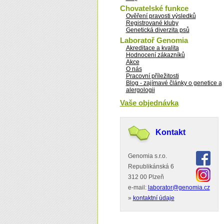
Chovatelské funkce
Ověření pravosti výsledků
Registrované kluby
Genetická diverzita psů
Laboratoř Genomia
Akreditace a kvalita
Hodnocení zákazníků
Akce
O nás
Pracovní příležitosti
Blog - zajímavé články o genetice a
alergologii
Vaše objednávka
Kontakt
Genomia s.r.o.
Republikánská 6
312 00 Plzeň
e-mail:
laborator@genomia.cz
»
kontaktní údaje