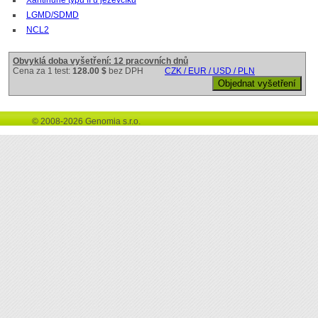
LGMD/SDMD
NCL2
Obvyklá doba vyšetření: 12 pracovních dnů
Cena za 1 test:
128.00 $
bez DPH
CZK / EUR / USD / PLN
© 2008-2026 Genomia s.r.o.