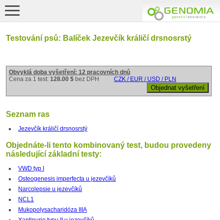
Testování psů: Balíček Jezevčík králičí drsnosrstý
Obvyklá doba vyšetření: 12 pracovních dnů
Cena za 1 test:
128.00 $
bez DPH
CZK / EUR / USD / PLN
Seznam ras
Jezevčík králičí drsnosrstý
Objednáte-li tento kombinovaný test, budou provedeny
následující základní testy:
VWD typ I
Osteogenesis imperfecta u jezevčíků
Narcolepsie u jezevčíků
NCL1
Mukopolysacharidóza IIIA
Xantinurie typu II u jezevčíků