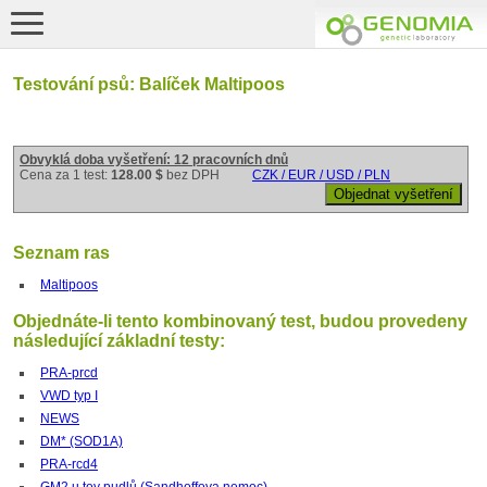
Testování psů: Balíček Maltipoos
Obvyklá doba vyšetření: 12 pracovních dnů
Cena za 1 test:
128.00 $
bez DPH
CZK / EUR / USD / PLN
Seznam ras
Maltipoos
Objednáte-li tento kombinovaný test, budou provedeny
následující základní testy:
PRA-prcd
VWD typ I
NEWS
DM* (SOD1A)
PRA-rcd4
GM2 u toy pudlů (Sandhoffova nemoc)