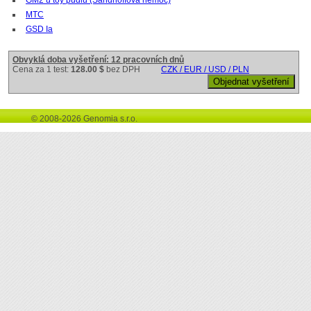
MTC
GSD Ia
Obvyklá doba vyšetření: 12 pracovních dnů
Cena za 1 test:
128.00 $
bez DPH
CZK / EUR / USD / PLN
© 2008-2026 Genomia s.r.o.